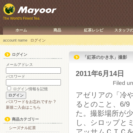
The World's Finest Tea.
ホーム
商品
紅茶レシピ
スタッフ
account name
ログイン
ログイン
「紅茶のかき氷」撮影
メールアドレス
2011年6月14日
パスワード
Filed u
ログイン情報を記憶
アゼリアの「冷
パスワードをお忘れですか ?
るとのこと、6/
新規ご入会はこちら
た。撮影場所が少
商品カテゴリー
し、シロップと
シーズナル紅茶
アッサムＣＴＣ