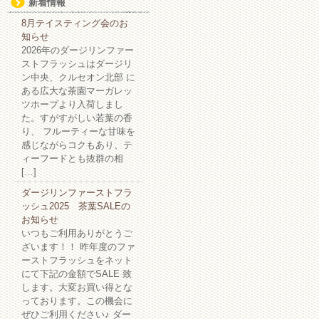
新着情報
8月テイスティング会のお
知らせ
2026年のダージリンファー
ストフラッシュはダージリ
ン中央、クルセオン北部 に
ある広大な茶園マーガレッ
ツホープより入荷しまし
た。すがすがしい若葉の香
り、 フルーティーな甘味を
感じながらコクもあり、テ
ィーフードとも抜群の相
[…]
ダージリンファーストフラ
ッシュ2025 茶葉SALEの
お知らせ
いつもご利用ありがとうご
ざいます！！ 昨年度のファ
ーストフラッシュをネット
にて下記の金額でSALE 致
します。大変お買い得とな
っております。この機会に
ぜひご利用ください♪ ダー