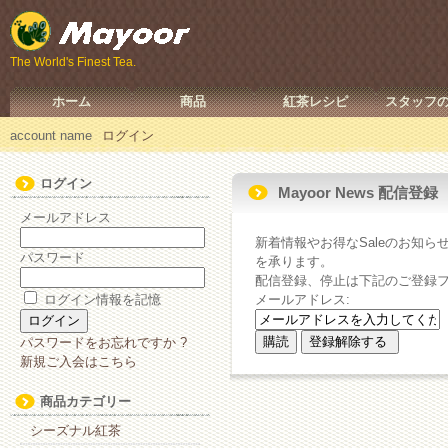
The World's Finest Tea.
ホーム
商品
紅茶レシピ
スタッフ
account name
ログイン
ログイン
Mayoor News 配信登録
メールアドレス
新着情報やお得なSaleのお知ら
パスワード
を承ります。
配信登録、停止は下記のご登録
ログイン情報を記憶
メールアドレス:
パスワードをお忘れですか ?
新規ご入会はこちら
商品カテゴリー
シーズナル紅茶