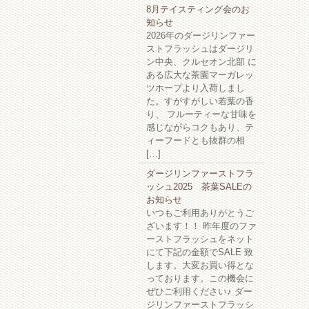
8月テイスティング会のお
知らせ
2026年のダージリンファー
ストフラッシュはダージリ
ン中央、クルセオン北部 に
ある広大な茶園マーガレッ
ツホープより入荷しまし
た。すがすがしい若葉の香
り、 フルーティーな甘味を
感じながらコクもあり、テ
ィーフードとも抜群の相
[…]
ダージリンファーストフラ
ッシュ2025 茶葉SALEの
お知らせ
いつもご利用ありがとうご
ざいます！！ 昨年度のファ
ーストフラッシュをネット
にて下記の金額でSALE 致
します。大変お買い得とな
っております。この機会に
ぜひご利用ください♪ ダー
ジリンファーストフラッシ