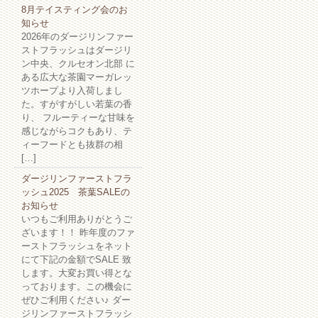
8月テイスティング会のお
知らせ
2026年のダージリンファー
ストフラッシュはダージリ
ン中央、クルセオン北部 に
ある広大な茶園マーガレッ
ツホープより入荷しまし
た。すがすがしい若葉の香
り、 フルーティーな甘味を
感じながらコクもあり、テ
ィーフードとも抜群の相
[…]
ダージリンファーストフラ
ッシュ2025 茶葉SALEの
お知らせ
いつもご利用ありがとうご
ざいます！！ 昨年度のファ
ーストフラッシュをネット
にて下記の金額でSALE 致
します。大変お買い得とな
っております。この機会に
ぜひご利用ください♪ ダー
ジリンファーストフラッシ