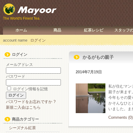
The World's Finest Tea.
ホーム
商品
紅茶レシピ
スタッフ
account name
ログイン
ログイン
かるがもの親子
メールアドレス
2014年7月19日
パスワード
私が住むマン
ログイン情報を記憶
親子が来ます
今年もその愛
パスワードをお忘れですか ?
かそんなひと
新規ご入会はこちら
いました。ま
Comments (0)
商品カテゴリー
シーズナル紅茶