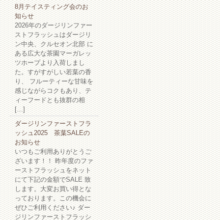
8月テイスティング会のお
知らせ
2026年のダージリンファー
ストフラッシュはダージリ
ン中央、クルセオン北部 に
ある広大な茶園マーガレッ
ツホープより入荷しまし
た。すがすがしい若葉の香
り、 フルーティーな甘味を
感じながらコクもあり、テ
ィーフードとも抜群の相
[…]
ダージリンファーストフラ
ッシュ2025 茶葉SALEの
お知らせ
いつもご利用ありがとうご
ざいます！！ 昨年度のファ
ーストフラッシュをネット
にて下記の金額でSALE 致
します。大変お買い得とな
っております。この機会に
ぜひご利用ください♪ ダー
ジリンファーストフラッシ