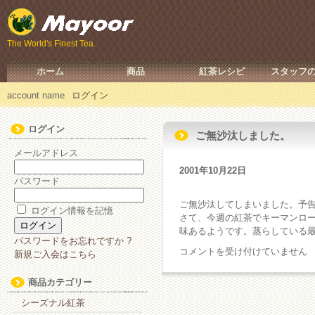
The World's Finest Tea.
ホーム
商品
紅茶レシピ
スタッフ
account name
ログイン
ログイン
ご無沙汰しました。
メールアドレス
2001年10月22日
パスワード
ご無沙汰してしまいました。予
ログイン情報を記憶
さて、今週の紅茶でキーマンロ
味あるようです。蒸らしている
パスワードをお忘れですか ?
ご
コメントを受け付けていません
新規ご入会はこちら
無
沙
商品カテゴリー
汰
シーズナル紅茶
し