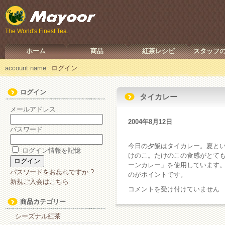
The World's Finest Tea.
ホーム
商品
紅茶レシピ
スタッフ
account name
ログイン
ログイン
タイカレー
メールアドレス
2004年8月12日
パスワード
今日の夕飯はタイカレー。夏と
ログイン情報を記憶
けのこ。たけのこの食感がとて
ーンカレー」を使用しています
パスワードをお忘れですか ?
のがポイントです。
新規ご入会はこちら
タ
コメントを受け付けていません
イ
商品カテゴリー
カ
シーズナル紅茶
レ