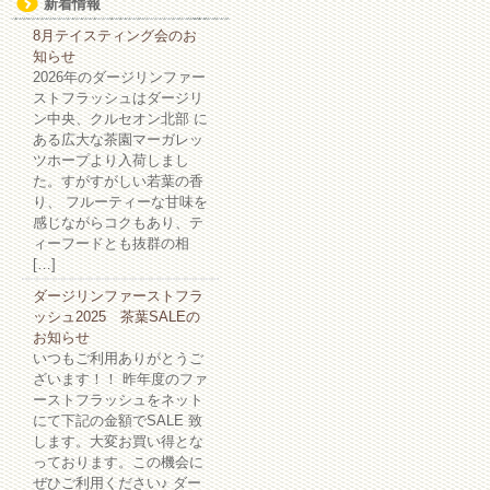
新着情報
8月テイスティング会のお
知らせ
2026年のダージリンファー
ストフラッシュはダージリ
ン中央、クルセオン北部 に
ある広大な茶園マーガレッ
ツホープより入荷しまし
た。すがすがしい若葉の香
り、 フルーティーな甘味を
感じながらコクもあり、テ
ィーフードとも抜群の相
[…]
ダージリンファーストフラ
ッシュ2025 茶葉SALEの
お知らせ
いつもご利用ありがとうご
ざいます！！ 昨年度のファ
ーストフラッシュをネット
にて下記の金額でSALE 致
します。大変お買い得とな
っております。この機会に
ぜひご利用ください♪ ダー