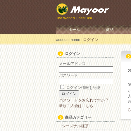
The World's Finest Tea.
ホーム
商品
account name
ログイン
ログイン
メールアドレス
2
パスワード
ログイン情報を記憶
パスワードをお忘れですか ?
新規ご入会はこちら
C
商品カテゴリー
シーズナル紅茶