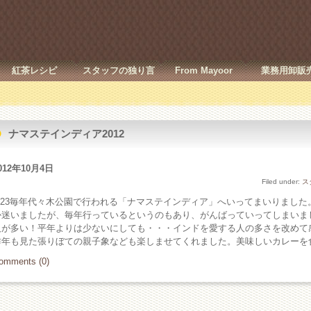
紅茶レシピ
スタッフの独り言
From Mayoor
業務用卸販
ナマステインディア2012
012年10月4日
Filed under:
ス
9/23毎年代々木公園で行われる「ナマステインディア」へいってまいりまし
か迷いましたが、毎年行っているというのもあり、がんばっていってしまいま
人が多い！平年よりは少ないにしても・・・インドを愛する人の多さを改めて
昨年も見た張りぼての親子象なども楽しませてくれました。美味しいカレーを
omments (0)