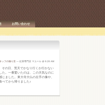
売
お問い合わせ
タッフの独り言
— 紅茶専門店 マユール @ 6:26 AM
た。その日、荒天でかなり行くか行かない
した。一番驚いたのは、この天気なのに
感じました。東大寺大仏の左手の像や、
食べてから帰りました♪