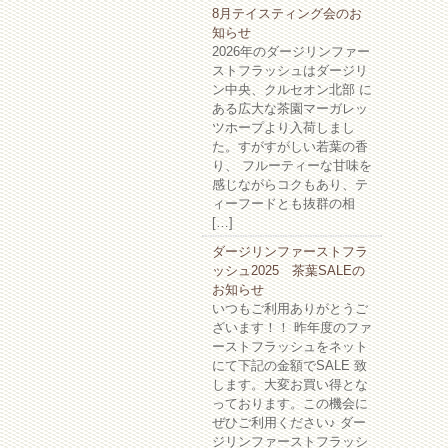
8月テイスティング会のお
知らせ
2026年のダージリンファー
ストフラッシュはダージリ
ン中央、クルセオン北部 に
ある広大な茶園マーガレッ
ツホープより入荷しまし
た。すがすがしい若葉の香
り、 フルーティーな甘味を
感じながらコクもあり、テ
ィーフードとも抜群の相
[…]
ダージリンファーストフラ
ッシュ2025 茶葉SALEの
お知らせ
いつもご利用ありがとうご
ざいます！！ 昨年度のファ
ーストフラッシュをネット
にて下記の金額でSALE 致
します。大変お買い得とな
っております。この機会に
ぜひご利用ください♪ ダー
ジリンファーストフラッシ