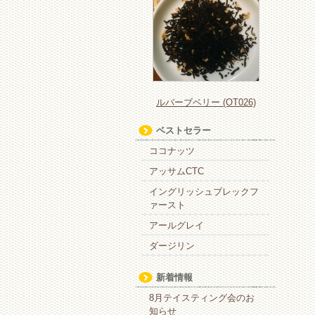
ルバーブベリー (OT026)
ベストセラー
ココナッツ
アッサムCTC
イングリッシュブレックフ
ァースト
アールグレイ
ダージリン
新着情報
8月テイスティング会のお
知らせ