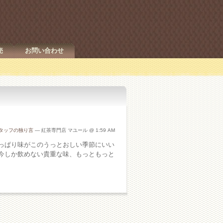
売
お問い合わせ
タッフの独り言
— 紅茶専門店 マユール @ 1:59 AM
っぱり味がこのうっとおしい季節にいい
今しか飲めない貴重な味、もっともっと