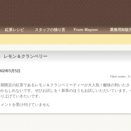
紅茶レシピ
スタッフの独り言
From Mayoor
業務用卸販
レモン＆クランベリー
002年5月5日
Filed under:
ス
今期限定の紅茶であるレモン＆クランベリーティーが大人気！酸味の利いたさ
のかもしれないです。ぜひお試しを！新茶のほうもお試しいただいています。
盛り上げていきたいです。
レ
コメントを受け付けていません
モ
ン
＆
ク