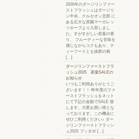
2026年のダージリンファー
ストフラッシュはダージリ
ン中央、クルセオン北部 に
ある広大な茶園マーガレッ
ツホープより入荷しまし
た。すがすがしい若葉の香
り、 フルーティーな甘味を
感じながらコクもあり、テ
ィーフードとも抜群の相
[…]
ダージリンファーストフラ
ッシュ2025 茶葉SALEの
お知らせ
いつもご利用ありがとうご
ざいます！！ 昨年度のファ
ーストフラッシュをネット
にて下記の金額でSALE 致
します。大変お買い得とな
っております。この機会に
ぜひご利用ください♪ ダー
ジリンファーストフラッシ
ュ2025 プッタボ […]