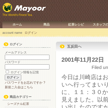
The World's Finest Tea.
ホーム
商品
紅茶レシピ
スタッフ
account name
ログイン
ログイン
五反田へ
メールアドレス
2001年11月22日
パスワード
Filed u
ログイン情報を記憶
今日は川崎店は
パスワードをお忘れですか ?
いへ行ってまい
新規ご入会はこちら
に、１１：３０
商品カテゴリー
見えました。以
シーズナル紅茶
い出したのです