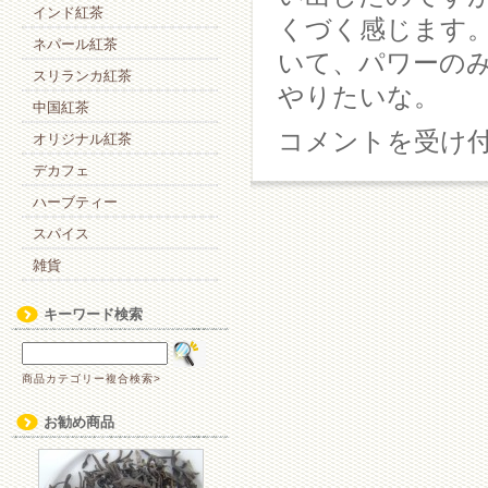
インド紅茶
くづく感じます
ネパール紅茶
いて、パワーの
スリランカ紅茶
やりたいな。
中国紅茶
五
コメントを受け
オリジナル紅茶
反
デカフェ
田
へ
ハーブティー
は
スパイス
雑貨
キーワード検索
商品カテゴリー複合検索>
お勧め商品