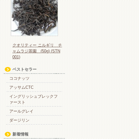
クオリティー ニルギリ チ
ャムラジ茶園 (50g) (STN
001)
ベストセラー
ココナッツ
アッサムCTC
イングリッシュブレックフ
ァースト
アールグレイ
ダージリン
新着情報