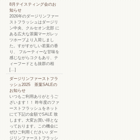
8月テイスティング会のお
知らせ
2026年のダージリンファー
ストフラッシュはダージリ
ン中央、クルセオン北部 に
ある広大な茶園マーガレッ
ツホープより入荷しまし
た。すがすがしい若葉の香
り、 フルーティーな甘味を
感じながらコクもあり、テ
ィーフードとも抜群の相
[…]
ダージリンファーストフラ
ッシュ2025 茶葉SALEの
お知らせ
いつもご利用ありがとうご
ざいます！！ 昨年度のファ
ーストフラッシュをネット
にて下記の金額でSALE 致
します。大変お買い得とな
っております。この機会に
ぜひご利用ください♪ ダー
ジリンファーストフラッシ