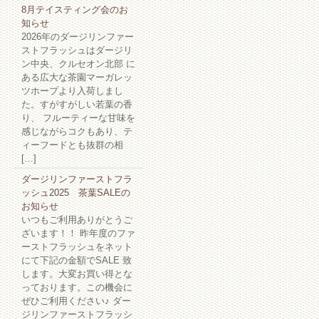
8月テイスティング会のお
知らせ
2026年のダージリンファー
ストフラッシュはダージリ
ン中央、クルセオン北部 に
ある広大な茶園マーガレッ
ツホープより入荷しまし
た。すがすがしい若葉の香
り、 フルーティーな甘味を
感じながらコクもあり、テ
ィーフードとも抜群の相
[…]
ダージリンファーストフラ
ッシュ2025 茶葉SALEの
お知らせ
いつもご利用ありがとうご
ざいます！！ 昨年度のファ
ーストフラッシュをネット
にて下記の金額でSALE 致
します。大変お買い得とな
っております。この機会に
ぜひご利用ください♪ ダー
ジリンファーストフラッシ