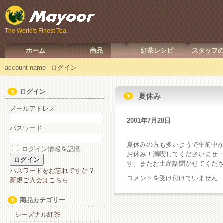
The World's Finest Tea.
ホーム
商品
紅茶レシピ
スタッフ
account name
ログイン
ログイン
夏休み
メールアドレス
2001年7月28日
パスワード
夏休みの方も多いようで午前中
ログイン情報を記憶
お休み！満喫してくださいませ
す。またお土産話聞かせてくだ
パスワードをお忘れですか ?
夏
コメントを受け付けていません
新規ご入会はこちら
休
み
商品カテゴリー
は
シーズナル紅茶