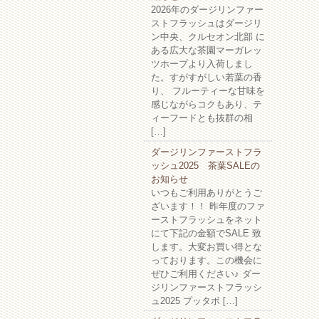
2026年のダージリンファー
ストフラッシュはダージリ
ン中央、クルセオン北部 に
ある広大な茶園マーガレッ
ツホープより入荷しまし
た。すがすがしい若葉の香
り、 フルーティーな甘味を
感じながらコクもあり、テ
ィーフードとも抜群の相
[…]
ダージリンファーストフラ
ッシュ2025 茶葉SALEの
お知らせ
いつもご利用ありがとうご
ざいます！！ 昨年度のファ
ーストフラッシュをネット
にて下記の金額でSALE 致
します。大変お買い得とな
っております。この機会に
ぜひご利用ください♪ ダー
ジリンファーストフラッシ
ュ2025 プッタボ […]