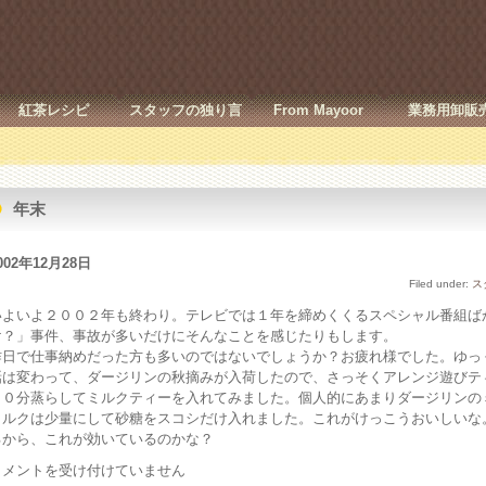
紅茶レシピ
スタッフの独り言
From Mayoor
業務用卸販
年末
002年12月28日
Filed under:
ス
いよいよ２００２年も終わり。テレビでは１年を締めくくるスペシャル番組ば
け？」事件、事故が多いだけにそんなことを感じたりもします。
昨日で仕事納めだった方も多いのではないでしょうか？お疲れ様でした。ゆっ
話は変わって、ダージリンの秋摘みが入荷したので、さっそくアレンジ遊びテ
１０分蒸らしてミルクティーを入れてみました。個人的にあまりダージリンの
ミルクは少量にして砂糖をスコシだけ入れました。これがけっこうおいしいな
るから、これが効いているのかな？
年
コメントを受け付けていません