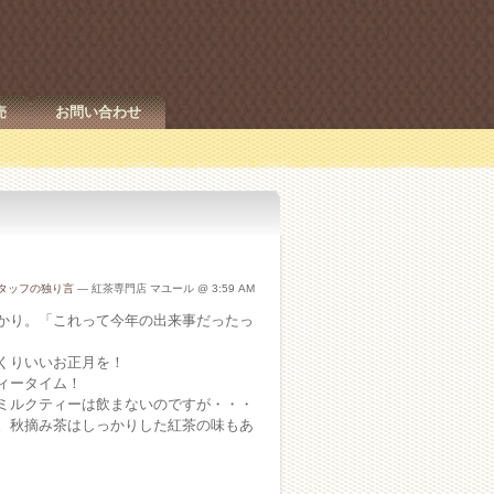
売
お問い合わせ
タッフの独り言
— 紅茶専門店 マユール @ 3:59 AM
かり。「これって今年の出来事だったっ
くりいいお正月を！
ィータイム！
ミルクティーは飲まないのですが・・・
。秋摘み茶はしっかりした紅茶の味もあ