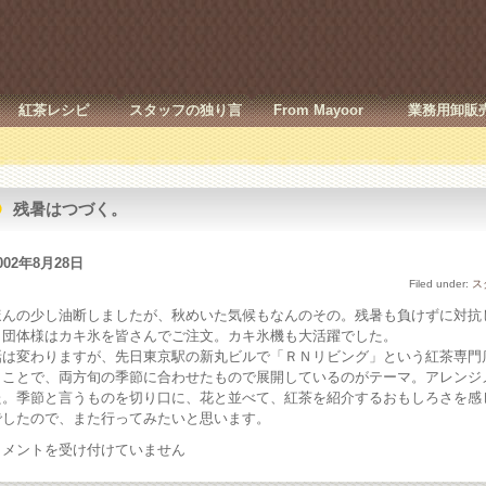
紅茶レシピ
スタッフの独り言
From Mayoor
業務用卸販
残暑はつづく。
002年8月28日
Filed under:
ス
ほんの少し油断しましたが、秋めいた気候もなんのその。残暑も負けずに対抗
き団体様はカキ氷を皆さんでご注文。カキ氷機も大活躍でした。
話は変わりますが、先日東京駅の新丸ビルで「ＲＮリビング」という紅茶専門
うことで、両方旬の季節に合わせたもので展開しているのがテーマ。アレンジ
た。季節と言うものを切り口に、花と並べて、紅茶を紹介するおもしろさを感
でしたので、また行ってみたいと思います。
残
コメントを受け付けていません
暑