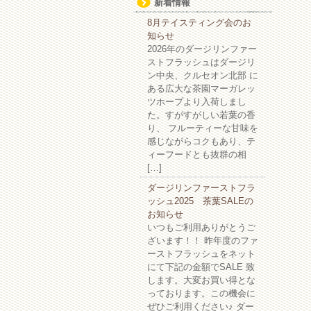
新着情報
8月テイスティング会のお
知らせ
2026年のダージリンファー
ストフラッシュはダージリ
ン中央、クルセオン北部 に
ある広大な茶園マーガレッ
ツホープより入荷しまし
た。すがすがしい若葉の香
り、 フルーティーな甘味を
感じながらコクもあり、テ
ィーフードとも抜群の相
[…]
ダージリンファーストフラ
ッシュ2025 茶葉SALEの
お知らせ
いつもご利用ありがとうご
ざいます！！ 昨年度のファ
ーストフラッシュをネット
にて下記の金額でSALE 致
します。大変お買い得とな
っております。この機会に
ぜひご利用ください♪ ダー