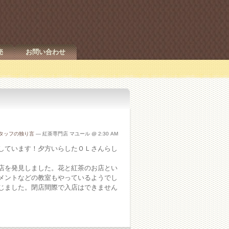
売
お問い合わせ
タッフの独り言
— 紅茶専門店 マユール @ 2:30 AM
しています！夕方いらしたＯＬさんらし
店を発見しました。花と紅茶のお店とい
メントなどの教室もやっているようでし
じました。閉店間際で入店はできません