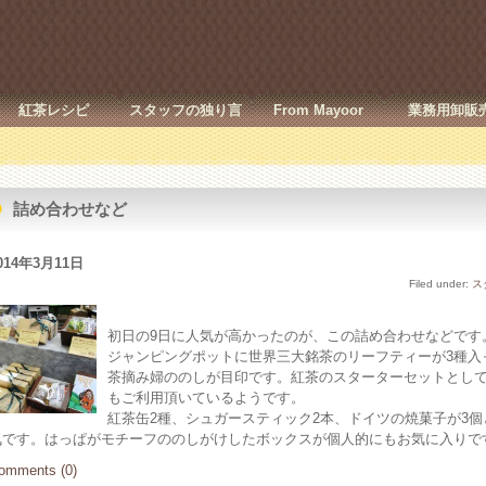
紅茶レシピ
スタッフの独り言
From Mayoor
業務用卸販
詰め合わせなど
014年3月11日
Filed under:
ス
初日の9日に人気が高かったのが、この詰め合わせなどです
ジャンピングポットに世界三大銘茶のリーフティーが3種入っ
茶摘み婦ののしが目印です。紅茶のスターターセットとし
もご利用頂いているようです。
紅茶缶2種、シュガースティック2本、ドイツの焼菓子が3個と
気です。はっぱがモチーフののしがけしたボックスが個人的にもお気に入りで
omments (0)