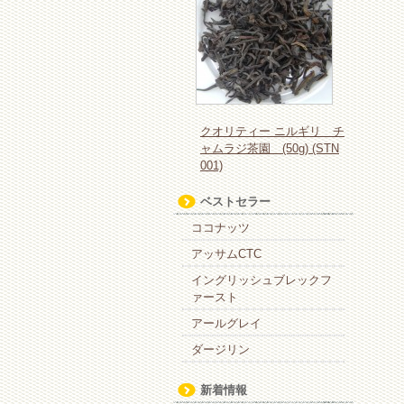
クオリティー ニルギリ チ
ャムラジ茶園 (50g) (STN
001)
ベストセラー
ココナッツ
アッサムCTC
イングリッシュブレックフ
ァースト
アールグレイ
ダージリン
新着情報