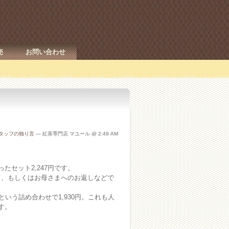
売
お問い合わせ
タッフの独り言
— 紅茶専門店 マユール @ 2:49 AM
。
たセット2,247円です。
て、もしくはお母さまへのお返しなどで
いう詰め合わせで1,930円。これも人
す。