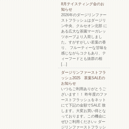
8月テイスティング会のお
知らせ
2026年のダージリンファー
ストフラッシュはダージリ
ン中央、クルセオン北部 に
ある広大な茶園マーガレッ
ツホープより入荷しまし
た。すがすがしい若葉の香
り、 フルーティーな甘味を
感じながらコクもあり、テ
ィーフードとも抜群の相
[…]
ダージリンファーストフラ
ッシュ2025 茶葉SALEの
お知らせ
いつもご利用ありがとうご
ざいます！！ 昨年度のファ
ーストフラッシュをネット
にて下記の金額でSALE 致
します。大変お買い得とな
っております。この機会に
ぜひご利用ください♪ ダー
ジリンファーストフラッシ