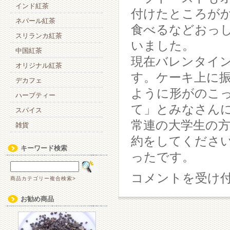
インド紅茶
付けたところが
ネパール紅茶
食べるなどおっ
スリランカ紅茶
いました。
中国紅茶
現在バレンタイ
オリジナル紅茶
す。ケーキ上に
デカフェ
ように形がのこ
ハーブティー
て」とみなさん
スパイス
常連の大学生の
雑貨
約をしてくださ
キーワード検索
ったです。
雪
コメントを受け
商品カテゴリー複合検索>
も
ち
お勧め商品
ら
つ
く