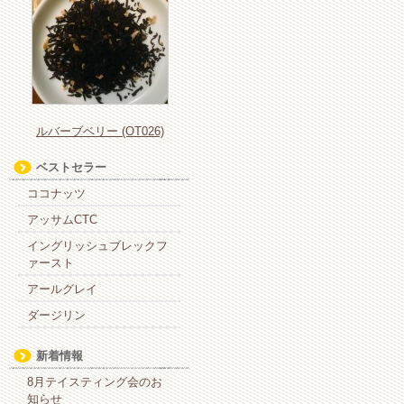
ルバーブベリー (OT026)
ベストセラー
ココナッツ
アッサムCTC
イングリッシュブレックフ
ァースト
アールグレイ
ダージリン
新着情報
8月テイスティング会のお
知らせ