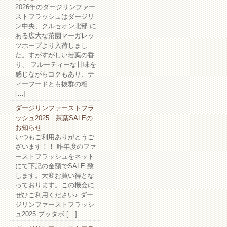
2026年のダージリンファー
ストフラッシュはダージリ
ン中央、クルセオン北部 に
ある広大な茶園マーガレッ
ツホープより入荷しまし
た。すがすがしい若葉の香
り、 フルーティーな甘味を
感じながらコクもあり、テ
ィーフードとも抜群の相
[…]
ダージリンファーストフラ
ッシュ2025 茶葉SALEの
お知らせ
いつもご利用ありがとうご
ざいます！！ 昨年度のファ
ーストフラッシュをネット
にて下記の金額でSALE 致
します。大変お買い得とな
っております。この機会に
ぜひご利用ください♪ ダー
ジリンファーストフラッシ
ュ2025 プッタボ […]