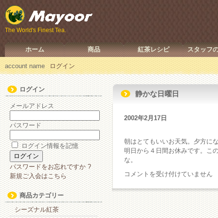
The World's Finest Tea.
ホーム
商品
紅茶レシピ
スタッフ
account name
ログイン
ログイン
静かな日曜日
メールアドレス
2002年2月17日
パスワード
朝はとてもいいお天気。夕方に
ログイン情報を記憶
明日から４日間お休みです。こ
な。
パスワードをお忘れですか ?
静
コメントを受け付けていません
新規ご入会はこちら
か
な
商品カテゴリー
日
シーズナル紅茶
曜