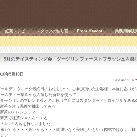
紅茶レシピ
スタッフの独り言
From Mayoor
業務用卸販
5月のテイスティング会「ダージリンファーストフラッシュを楽
016年5月10日
Filed under:
ス
ゴールデンウィーク最終日のお忙しい中、ご参加頂いたお客様、本当にありが
グームティー茶園から入荷した新茶を使って
1.ダージリンのブレンド茶との比較（当店にはスタンダードとロイヤルがある
2.新茶を違う温度で抽出してみる
3.新茶のアレンジティー
4.新茶で紅茶ジャムをつくる
この4つの内容を行ないました。
新茶だから・・・高いから・・・間違いなく美味しいという図式ではなく、様
たいと