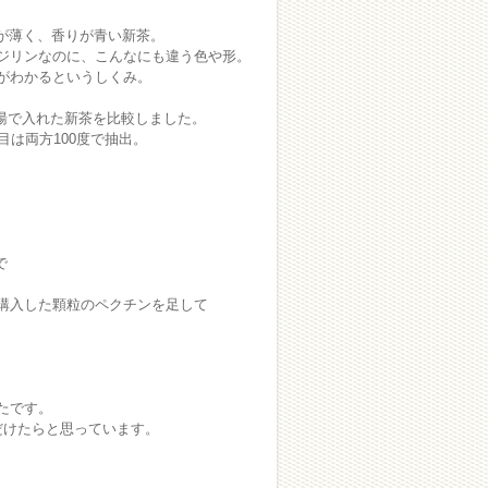
色が薄く、香りが青い新茶。
ジリンなのに、こんなにも違う色や形。
がわかるというしくみ。
湯で入れた新茶を比較しました。
は両方100度で抽出。
で
購入した顆粒のペクチンを足して
たです。
だけたらと思っています。