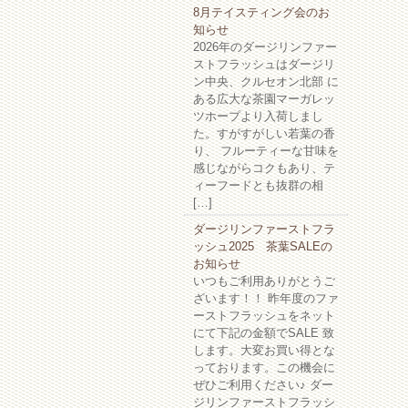
8月テイスティング会のお
知らせ
2026年のダージリンファー
ストフラッシュはダージリ
ン中央、クルセオン北部 に
ある広大な茶園マーガレッ
ツホープより入荷しまし
た。すがすがしい若葉の香
り、 フルーティーな甘味を
感じながらコクもあり、テ
ィーフードとも抜群の相
[…]
ダージリンファーストフラ
ッシュ2025 茶葉SALEの
お知らせ
いつもご利用ありがとうご
ざいます！！ 昨年度のファ
ーストフラッシュをネット
にて下記の金額でSALE 致
します。大変お買い得とな
っております。この機会に
ぜひご利用ください♪ ダー
ジリンファーストフラッシ