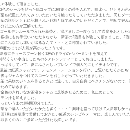
色々体験して頂きました。
1.3色のシールを貼った紙コップに3種別々の茶を入れて、味比べ。ひときわ
茶葉も紙皿に入れてみていただいたり触ったりしていただきました。同じダー
茶葉の説明とともに記載された銘柄と線で結んでいただくことで、初めて好み
半分以上の方が正解でした。
2.ゴールデンルールで入れた新茶と、湯ざましに一度うつして温度をおとした
お客様にもお手伝いいただきながら、新茶の2煎目も体験して頂きました。2煎目
味にこんなにも違いが出るなんて・・・と皆様驚かれていました。
100度のほうが人気が高かったようです。
3.新茶にティースプーン軽く1杯のドライのペパーミントを加えて
3時間くらい水出ししたものをアレンジティーとしてお出ししました。
さっぱりしていて、夏にふさわしいブレンドで個人的にもイチオシです。
4.最後は紅茶ジャムです。デモンストレーションを行い、ご覧いただくかたち
最後はジャムをつけてスコーンを召し上がっていただきました。
紅茶は果物のジャムを作るときとは違って、自分自身にペクチンがないので、
かためてゆきます。
黄金色のきれいなお茶液をジャムに反映させるために、色止めとして
レモン汁を加えました。
あっというまの1時間30分でした。
新茶をご購入いただいたかたも多く・・・ご興味を盛って頂けて大変嬉しかっ
次回7月は冷蔵庫で常備しておきたい紅茶のレシピをテーマに、楽しんでいた
是非多くの方にご参加いただけたら嬉しいです。