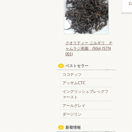
C
クオリティー ニルギリ チ
ャムラジ茶園 (50g) (STN
001)
ベストセラー
ココナッツ
アッサムCTC
イングリッシュブレックフ
ァースト
アールグレイ
ダージリン
新着情報