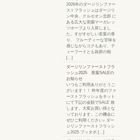
2026年のダージリンファー
ストフラッシュはダージリ
ン中央、クルセオン北部 に
ある広大な茶園マーガレッ
ツホープより入荷しまし
た。すがすがしい若葉の香
り、 フルーティーな甘味を
感じながらコクもあり、テ
ィーフードとも抜群の相
[…]
ダージリンファーストフラ
ッシュ2025 茶葉SALEの
お知らせ
いつもご利用ありがとうご
ざいます！！ 昨年度のファ
ーストフラッシュをネット
にて下記の金額でSALE 致
します。大変お買い得とな
っております。この機会に
ぜひご利用ください♪ ダー
ジリンファーストフラッシ
ュ2025 プッタボ […]