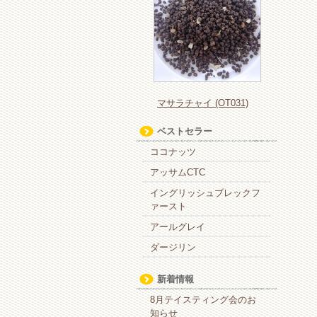
マサラチャイ (OT031)
ベストセラー
ココナッツ
アッサムCTC
イングリッシュブレックフ
ァースト
アールグレイ
ダージリン
新着情報
8月テイスティング会のお
知らせ