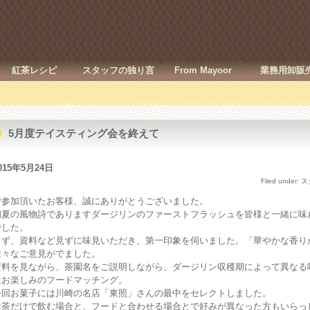
紅茶レシピ
スタッフの独り言
From Mayoor
業務用卸販
5月度テイスティング会を終えて
015年5月24日
Filed under:
ス
ご参加頂いたお客様、誠にありがとうございました。
初夏の風物詩でありますダージリンのファーストフラッシュを皆様と一緒に味
でした。
まず、資料など見ずに味見いただき、第一印象を伺いました。「華やかな香り
様々なご意見がでました。
資料を見ながら、茶園名をご説明しながら、ダージリン収穫期によって異なる
はお楽しみのフードマッチング。
今回お菓子には川崎の名店「東照」さんの最中をセレクトしました。
お茶だけで飲む場合と、フードと合わせる場合とで好みが異なった方もいらっ