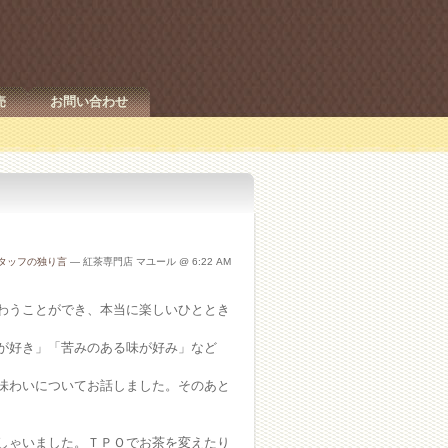
売
お問い合わせ
タッフの独り言
— 紅茶専門店 マユール @ 6:22 AM
わうことができ、本当に楽しいひととき
が好き」「苦みのある味が好み」など
味わいについてお話しました。そのあと
しゃいました。ＴＰＯでお茶を変えたり