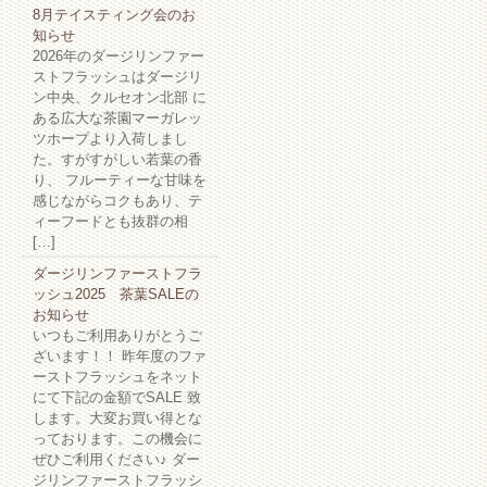
8月テイスティング会のお
知らせ
2026年のダージリンファー
ストフラッシュはダージリ
ン中央、クルセオン北部 に
ある広大な茶園マーガレッ
ツホープより入荷しまし
た。すがすがしい若葉の香
り、 フルーティーな甘味を
感じながらコクもあり、テ
ィーフードとも抜群の相
[…]
ダージリンファーストフラ
ッシュ2025 茶葉SALEの
お知らせ
いつもご利用ありがとうご
ざいます！！ 昨年度のファ
ーストフラッシュをネット
にて下記の金額でSALE 致
します。大変お買い得とな
っております。この機会に
ぜひご利用ください♪ ダー
ジリンファーストフラッシ