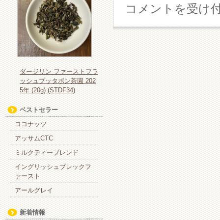
シ
コメントを受け
ャ
リ
マ
テ
ィ
ー
の
ダージリン ファーストフラ
作
ッシュプッタボン茶園 202
り
5年 (20g) (STDF34)
方
（１
ベストセラー
人
ココナッツ
分）
は
アッサムCTC
ミルクティーブレンド
イングリッシュブレックフ
ァースト
アールグレイ
新着情報