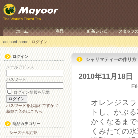
The World's Finest Tea.
ホーム
商品
紅茶レシピ
スタッフ
account name
ログイン
ログイン
シャリマティーの作り方
メールアドレス
2010年11月18日
パスワード
Fi
ログイン情報を記憶
オレンジスラ
パスワードをお忘れですか ?
トし、かぶる
新規ご入会はこちら
かくなるまで
商品カテゴリー
くみたての水
シーズナル紅茶