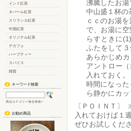
沸騰したお湯
インド紅茶
中山盛１杯の
ネパール紅茶
ｃｃのお湯を
スリランカ紅茶
で、お湯に空
中国紅茶
らすときに(
オリジナル紅茶
デカフェ
ふたをして３
ハーブティー
あらかじめカ
スパイス
アントロー（
雑貨
入れておく。
時間になった
キーワード検索
ら静かにカッ
商品カテゴリー複合検索>
〔ＰＯＩＮＴ〕 
お勧め商品
入れておけば１
ぜひお試しくだ