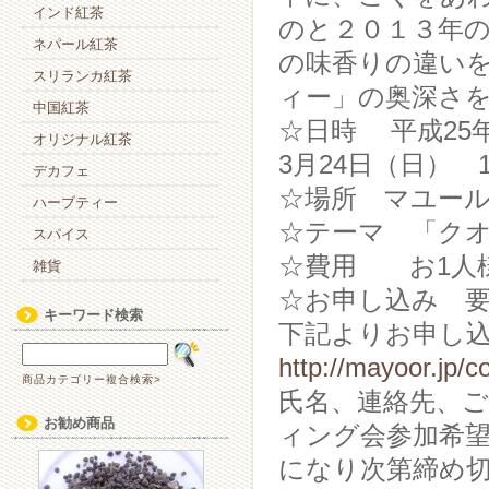
インド紅茶
のと２０１３年
ネパール紅茶
の味香りの違い
スリランカ紅茶
ィー」の奥深さ
中国紅茶
☆日時 平成25年3
オリジナル紅茶
3月24日（日） 1
デカフェ
☆場所 マユー
ハーブティー
☆テーマ 「ク
スパイス
☆費用 お1人様
雑貨
☆お申し込み 
キーワード検索
下記よりお申し
http://mayoor.jp/c
商品カテゴリー複合検索>
氏名、連絡先、ご
お勧め商品
ィング会参加希望
になり次第締め