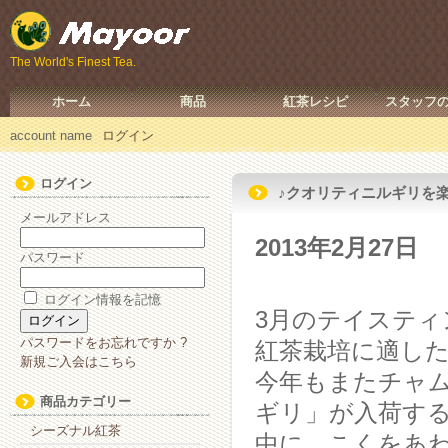
The World's Finest Tea.
ホーム
商品
紅茶レシピ
スタッフ
account name
ログイン
ログイン
♪クオリティニルギリを
メールアドレス
2013年2月27日
パスワード
ログイン情報を記憶
3月のテイスティ
パスワードをお忘れですか ?
紅茶栽培に適した
新規ご入会はこちら
今年もまたチャ
商品カテゴリー
ギリ」が入荷す
シーズナル紅茶
中に、こくをあ