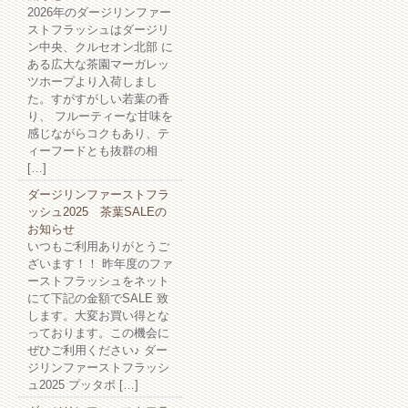
2026年のダージリンファー
ストフラッシュはダージリ
ン中央、クルセオン北部 に
ある広大な茶園マーガレッ
ツホープより入荷しまし
た。すがすがしい若葉の香
り、 フルーティーな甘味を
感じながらコクもあり、テ
ィーフードとも抜群の相
[…]
ダージリンファーストフラ
ッシュ2025 茶葉SALEの
お知らせ
いつもご利用ありがとうご
ざいます！！ 昨年度のファ
ーストフラッシュをネット
にて下記の金額でSALE 致
します。大変お買い得とな
っております。この機会に
ぜひご利用ください♪ ダー
ジリンファーストフラッシ
ュ2025 プッタボ […]