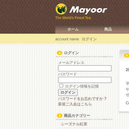
The World's Finest Tea.
ホーム
商品
account name
ログイン
ログイン
メールアドレス
2
パスワード
ログイン情報を記憶
パスワードをお忘れですか ?
C
新規ご入会はこちら
商品カテゴリー
シーズナル紅茶