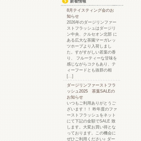
新着情報
8月テイスティング会のお
知らせ
2026年のダージリンファー
ストフラッシュはダージリ
ン中央、クルセオン北部 に
ある広大な茶園マーガレッ
ツホープより入荷しまし
た。すがすがしい若葉の香
り、 フルーティーな甘味を
感じながらコクもあり、テ
ィーフードとも抜群の相
[…]
ダージリンファーストフラ
ッシュ2025 茶葉SALEの
お知らせ
いつもご利用ありがとうご
ざいます！！ 昨年度のファ
ーストフラッシュをネット
にて下記の金額でSALE 致
します。大変お買い得とな
っております。この機会に
ぜひご利用ください♪ ダー