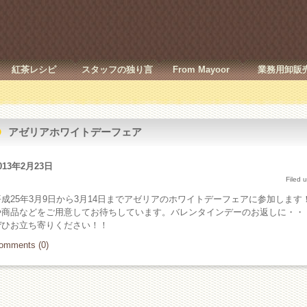
紅茶レシピ
スタッフの独り言
From Mayoor
業務用卸販
アゼリアホワイトデーフェア
013年2月23日
Filed 
平成25年3月9日から3月14日までアゼリアのホワイトデーフェアに参加しま
や商品などをご用意してお待ちしています。バレンタインデーのお返しに・・
ぜひお立ち寄りください！！
omments (0)