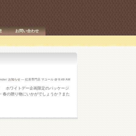
売
お問い合わせ
under:
お知らせ
— 紅茶専門店 マユール @ 8:49 AM
す！ ホワイトデー企画限定のパッケージ
・春の贈り物にいかがでしょうか？また