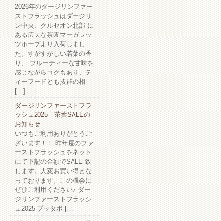
2026年のダージリンファー
ストフラッシュはダージリ
ン中央、クルセオン北部 に
ある広大な茶園マーガレッ
ツホープより入荷しまし
た。すがすがしい若葉の香
り、 フルーティーな甘味を
感じながらコクもあり、テ
ィーフードとも抜群の相
[…]
ダージリンファーストフラ
ッシュ2025 茶葉SALEの
お知らせ
いつもご利用ありがとうご
ざいます！！ 昨年度のファ
ーストフラッシュをネット
にて下記の金額でSALE 致
します。大変お買い得とな
っております。この機会に
ぜひご利用ください♪ ダー
ジリンファーストフラッシ
ュ2025 プッタボ […]