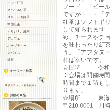
インド紅茶
フード」「ビー
ネパール紅茶
ですが・・・「
スリランカ紅茶
紅茶はソフトド
中国紅茶
して知られます
オリジナル紅茶
め、チーズやチ
デカフェ
を味わったり紅
ハーブティー
う。「アフタヌ
スパイス
れば幸いです。
雑貨
☆日時 令和1年1
キーワード検索
※会場は開催時間
時間まで１階も
商品カテゴリー複合検索>
ります。
お勧め商品
☆場所 東海道
〒210-0001 川崎市