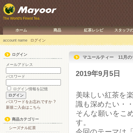
The World's Finest Tea.
ホーム
商品
紅茶レシピ
スタッフ
account name
ログイン
ログイン
マユールティー 11月
メールアドレス
2019年9月5日
パスワード
ログイン情報を記憶
美味しい紅茶を
パスワードをお忘れですか ?
識も深めたい・
新規ご入会はこちら
そんな願いをこ
商品カテゴリー
す。
シーズナル紅茶
今回のテーマは