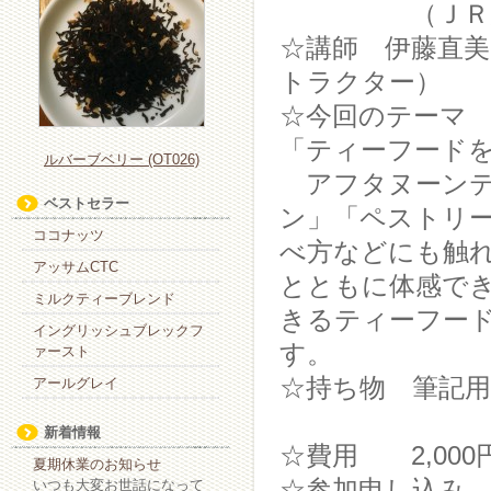
（ＪＲ川崎駅
☆講師 伊藤直
トラクター）
☆今回のテーマ
「ティーフード
ルバーブベリー (OT026)
アフタヌーンテ
ベストセラー
ン」「ペストリ
ココナッツ
べ方などにも触
アッサムCTC
とともに体感で
ミルクティーブレンド
きるティーフー
イングリッシュブレックフ
す。
ァースト
☆持ち物 筆記
アールグレイ
新着情報
☆費用 2,000
夏期休業のお知らせ
☆参加申し込み
いつも大変お世話になって