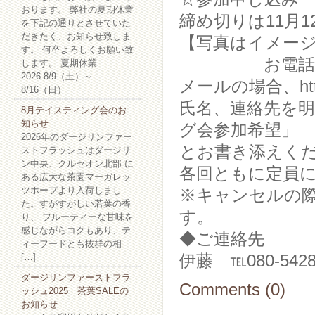
おります。 弊社の夏期休業
締め切りは11月
を下記の通りとさせていた
だきたく、お知らせ致しま
【写真はイメー
す。 何卒よろしくお願い致
お電話でのお
します。 夏期休業
2026.8/9（土）～
メールの場合、htt
8/16（日）
氏名、連絡先を
8月テイスティング会のお
知らせ
グ会参加希望」
2026年のダージリンファー
とお書き添えく
ストフラッシュはダージリ
ン中央、クルセオン北部 に
各回ともに定員
ある広大な茶園マーガレッ
ツホープより入荷しまし
※キャンセルの際
た。すがすがしい若葉の香
す。
り、 フルーティーな甘味を
感じながらコクもあり、テ
◆ご連絡先 紅茶専門店
ィーフードとも抜群の相
[…]
伊藤 ℡080-5428
ダージリンファーストフラ
Comments (0)
ッシュ2025 茶葉SALEの
お知らせ