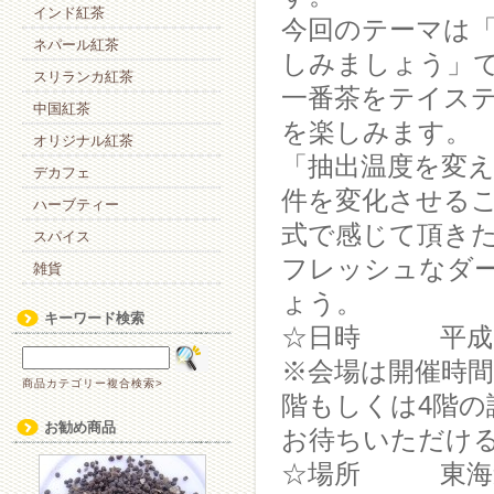
インド紅茶
今回のテーマは「
ネパール紅茶
しみましょう」
スリランカ紅茶
一番茶をテイス
中国紅茶
を楽しみます。
オリジナル紅茶
「抽出温度を変
デカフェ
件を変化させる
ハーブティー
式で感じて頂き
スパイス
フレッシュなダ
雑貨
ょう。
キーワード検索
☆日時 平成29年
※会場は開催時間
商品カテゴリー複合検索>
階もしくは4階の
お勧め商品
お待ちいただけ
☆場所 東海道