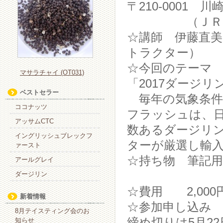
〒210-0001 川崎市
（ＪＲ川崎駅
☆講師 伊藤直
トラクター）
☆今回のテーマ
マサラチャイ (OT031)
「2017ダージ
ベストセラー
毎年の気象条件
ココナッツ
フラッシュは、
アッサムCTC
数あるダージリ
イングリッシュブレックフ
ターが厳選し輸
ァースト
☆持ち物 筆記
アールグレイ
ダージリン
☆費用 2,000
新着情報
☆参加申し込み
8月テイスティング会のお
締め切りは5月2
知らせ