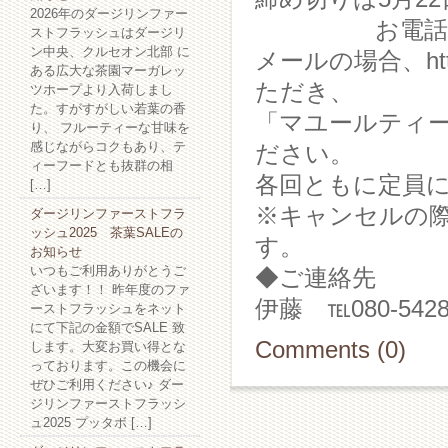
2026年のダージリンファー
お電話でのお
ストフラッシュはダージリ
ン中央、クルセオン北部 に
メールの場合、http
ある広大な茶園マーガレッ
ただき、
ツホープより入荷しまし
た。すがすがしい若葉の香
「マユールティ
り、 フルーティーな甘味を
感じながらコクもあり、テ
ださい。
ィーフードとも抜群の相
各回ともに定員
[…]
※キャンセルの際
ダージリンファーストフラ
ッシュ2025 茶葉SALEの
す。
お知らせ
いつもご利用ありがとうご
◆ご連絡先 紅茶専門店
ざいます！！ 昨年度のファ
伊藤 ℡080-5428
ーストフラッシュをネット
にて下記の金額でSALE 致
Comments (0)
します。大変お買い得とな
っております。この機会に
ぜひご利用ください♪ ダー
ジリンファーストフラッシ
ュ2025 プッタボ […]