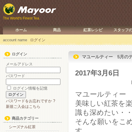
The World's Finest Tea.
ホーム
商品
紅茶レシピ
スタッフ
account name
ログイン
ログイン
マユールティー 5月の
メールアドレス
2017年3月6日
パスワード
ログイン情報を記憶
マユールティー
パスワードをお忘れですか ?
美味しい紅茶を
新規ご入会はこちら
識も深めたい・
商品カテゴリー
そんな願いをこ
シーズナル紅茶
す。