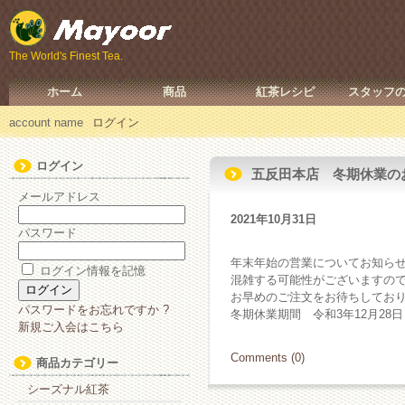
The World's Finest Tea.
ホーム
商品
紅茶レシピ
スタッフ
account name
ログイン
ログイン
五反田本店 冬期休業の
メールアドレス
2021年10月31日
パスワード
年末年始の営業についてお知ら
ログイン情報を記憶
混雑する可能性がございますの
お早めのご注文をお待ちしてお
パスワードをお忘れですか ?
冬期休業期間 令和3年12月28日
新規ご入会はこちら
Comments (0)
商品カテゴリー
シーズナル紅茶