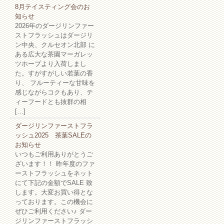
8月テイスティング会のお
知らせ
2026年のダージリンファー
ストフラッシュはダージリ
ン中央、クルセオン北部 に
ある広大な茶園マーガレッ
ツホープより入荷しまし
た。すがすがしい若葉の香
り、 フルーティーな甘味を
感じながらコクもあり、テ
ィーフードとも抜群の相
[…]
ダージリンファーストフラ
ッシュ2025 茶葉SALEの
お知らせ
いつもご利用ありがとうご
ざいます！！ 昨年度のファ
ーストフラッシュをネット
にて下記の金額でSALE 致
します。大変お買い得とな
っております。この機会に
ぜひご利用ください♪ ダー
ジリンファーストフラッシ