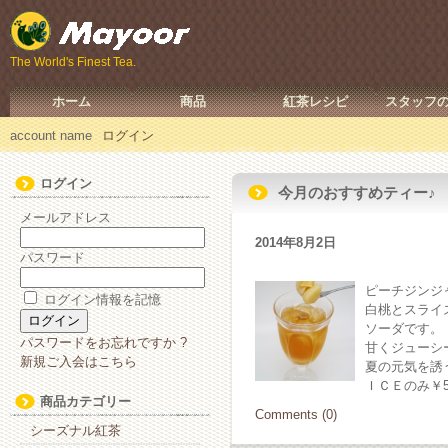
The World's Finest Tea.
ホーム
商品
紅茶レシピ
スタッフ
account name
ログイン
ログイン
今月のおすすめティー♪
メールアドレス
2014年8月2日
パスワード
ピーチジンジ
ログイン情報を記憶
白桃とスライ
ソーダです。
パスワードをお忘れですか ?
甘くジューシ
新規ご入会はこちら
夏の元気を誘
ＩＣＥのみ￥5
商品カテゴリー
Comments (0)
シーズナル紅茶