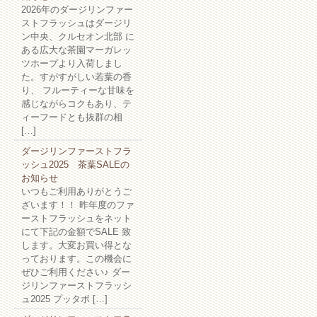
2026年のダージリンファー
ストフラッシュはダージリ
ン中央、クルセオン北部 に
ある広大な茶園マーガレッ
ツホープより入荷しまし
た。すがすがしい若葉の香
り、 フルーティーな甘味を
感じながらコクもあり、テ
ィーフードとも抜群の相
[…]
ダージリンファーストフラ
ッシュ2025 茶葉SALEの
お知らせ
いつもご利用ありがとうご
ざいます！！ 昨年度のファ
ーストフラッシュをネット
にて下記の金額でSALE 致
します。大変お買い得とな
っております。この機会に
ぜひご利用ください♪ ダー
ジリンファーストフラッシ
ュ2025 プッタボ […]