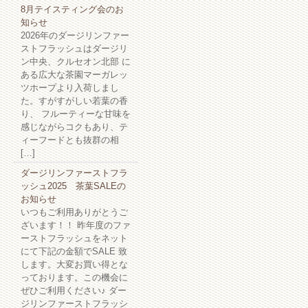
8月テイスティング会のお
知らせ
2026年のダージリンファー
ストフラッシュはダージリ
ン中央、クルセオン北部 に
ある広大な茶園マーガレッ
ツホープより入荷しまし
た。すがすがしい若葉の香
り、 フルーティーな甘味を
感じながらコクもあり、テ
ィーフードとも抜群の相
[…]
ダージリンファーストフラ
ッシュ2025 茶葉SALEの
お知らせ
いつもご利用ありがとうご
ざいます！！ 昨年度のファ
ーストフラッシュをネット
にて下記の金額でSALE 致
します。大変お買い得とな
っております。この機会に
ぜひご利用ください♪ ダー
ジリンファーストフラッシ