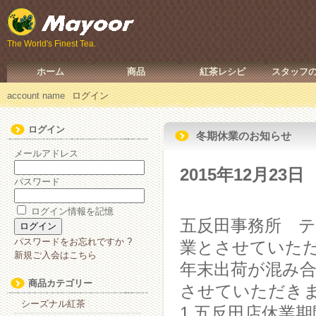
The World's Finest Tea.
ホーム
商品
紅茶レシピ
スタッフ
account name
ログイン
ログイン
冬期休業のお知らせ
メールアドレス
2015年12月23日
パスワード
ログイン情報を記憶
五反田事務所 ティ
パスワードをお忘れですか ?
業とさせていた
新規ご入会はこちら
年末出荷が混み
商品カテゴリー
させていただき
シーズナル紅茶
1.五反田店休業