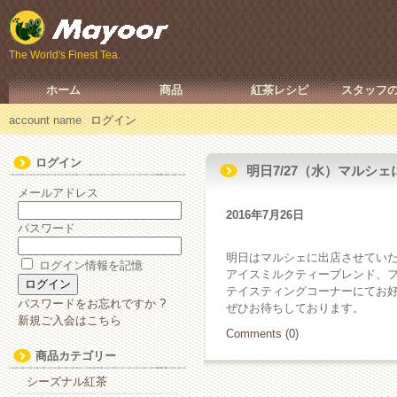
The World's Finest Tea.
ホーム
商品
紅茶レシピ
スタッフ
account name
ログイン
ログイン
明日7/27（水）マルシ
メールアドレス
2016年7月26日
パスワード
明日はマルシェに出店させてい
ログイン情報を記憶
アイスミルクティーブレンド、
テイスティングコーナーにてお
パスワードをお忘れですか ?
ぜひお待ちしております。
新規ご入会はこちら
Comments (0)
商品カテゴリー
シーズナル紅茶