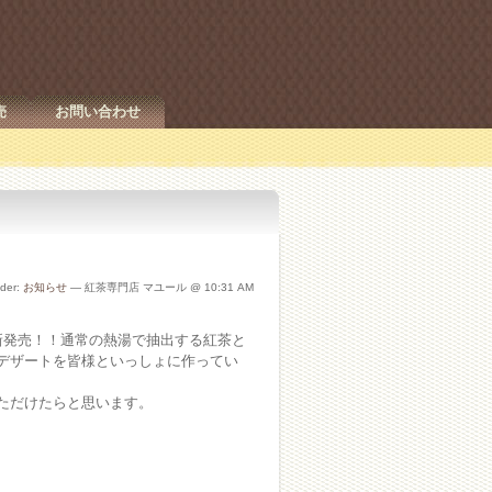
売
お問い合わせ
nder:
お知らせ
— 紅茶専門店 マユール @ 10:31 AM
新発売！！通常の熱湯で抽出する紅茶と
デザートを皆様といっしょに作ってい
ただけたらと思います。