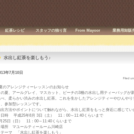
紅茶レシピ
スタッフの独り言
From Mayoor
業務用卸販
水出し紅茶を楽しもう♪
013年7月10日
Filed u
♪夏のアレンジティーレッスンのお知らせ
この夏、アールグレイ、マスカット、ピーチの3種の水出し用ティーバッグが
比べ、柔らかい渋みの水出し紅茶。これを生かしたアレンジティーやひんやり
く、参加型レッスンです。
抽出方法やポイントについて触れながら、水出し紅茶をもっと身近に感じてい
日時 平成25年8月 3日（土） 11：00～11:40くらいまで
月25日（日） 11：00～11:40くらいまで
☆場所 マユールティールーム川崎店
☆テーマ 「水出し紅茶を楽しもう」