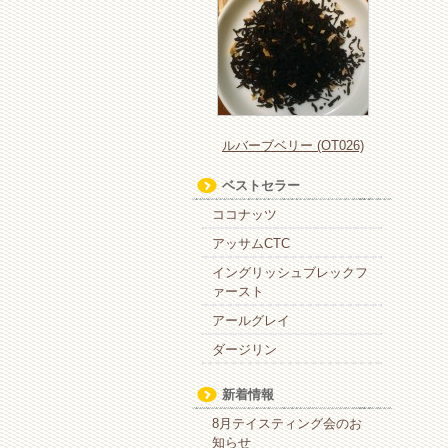
ルバーブベリー (OT026)
ベストセラー
ココナッツ
アッサムCTC
イングリッシュブレックフ
ァースト
アールグレイ
ダージリン
新着情報
8月テイスティング会のお
知らせ