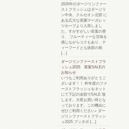
2026年のダージリンファー
ストフラッシュはダージリ
ン中央、クルセオン北部 に
ある広大な茶園マーガレッ
ツホープより入荷しまし
た。すがすがしい若葉の香
り、 フルーティーな甘味を
感じながらコクもあり、テ
ィーフードとも抜群の相
[…]
ダージリンファーストフラ
ッシュ2025 茶葉SALEの
お知らせ
いつもご利用ありがとうご
ざいます！！ 昨年度のファ
ーストフラッシュをネット
にて下記の金額でSALE 致
します。大変お買い得とな
っております。この機会に
ぜひご利用ください♪ ダー
ジリンファーストフラッシ
ュ2025 プッタボ […]