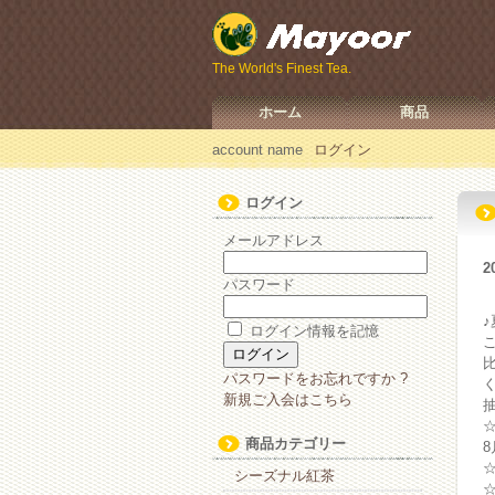
The World's Finest Tea.
ホーム
商品
account name
ログイン
ログイン
メールアドレス
2
パスワード
ログイン情報を記憶
パスワードをお忘れですか ?
新規ご入会はこちら
☆
商品カテゴリー
8
シーズナル紅茶