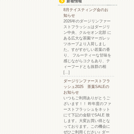
新着情報
8月テイスティング会のお
知らせ
2026年のダージリンファー
ストフラッシュはダージリ
ン中央、クルセオン北部 に
ある広大な茶園マーガレッ
ツホープより入荷しまし
た。すがすがしい若葉の香
り、 フルーティーな甘味を
感じながらコクもあり、テ
ィーフードとも抜群の相
[…]
ダージリンファーストフラ
ッシュ2025 茶葉SALEの
お知らせ
いつもご利用ありがとうご
ざいます！！ 昨年度のファ
ーストフラッシュをネット
にて下記の金額でSALE 致
します。大変お買い得とな
っております。この機会に
ぜひご利用ください♪ ダー