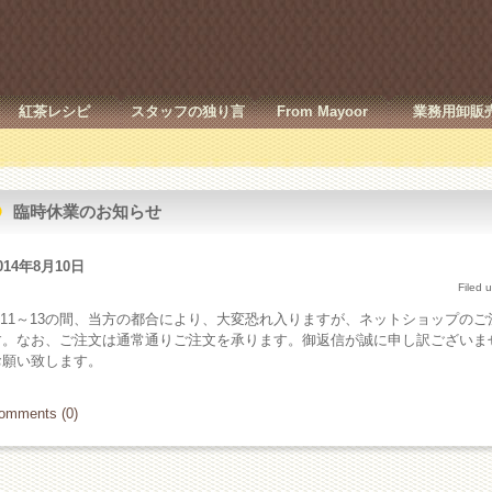
紅茶レシピ
スタッフの独り言
From Mayoor
業務用卸販
臨時休業のお知らせ
014年8月10日
Filed 
8/11～13の間、当方の都合により、大変恐れ入りますが、ネットショップの
す。なお、ご注文は通常通りご注文を承ります。御返信が誠に申し訳ございま
お願い致します。
omments (0)