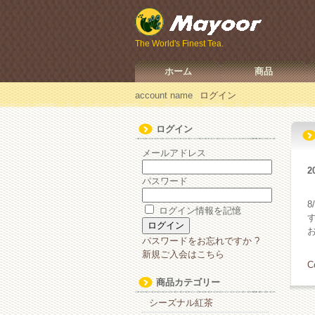
The World's Finest Tea.
ホーム
商品
account name
ログイン
ログイン
メールアドレス
2
パスワード
ログイン情報を記憶
パスワードをお忘れですか ?
新規ご入会はこちら
C
商品カテゴリー
シーズナル紅茶