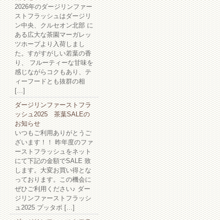
2026年のダージリンファー
ストフラッシュはダージリ
ン中央、クルセオン北部 に
ある広大な茶園マーガレッ
ツホープより入荷しまし
た。すがすがしい若葉の香
り、 フルーティーな甘味を
感じながらコクもあり、テ
ィーフードとも抜群の相
[…]
ダージリンファーストフラ
ッシュ2025 茶葉SALEの
お知らせ
いつもご利用ありがとうご
ざいます！！ 昨年度のファ
ーストフラッシュをネット
にて下記の金額でSALE 致
します。大変お買い得とな
っております。この機会に
ぜひご利用ください♪ ダー
ジリンファーストフラッシ
ュ2025 プッタボ […]