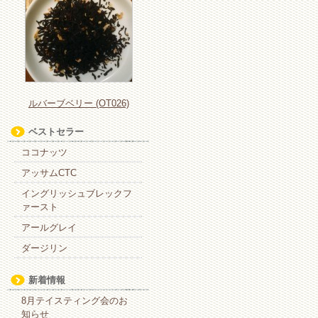
ルバーブベリー (OT026)
ベストセラー
ココナッツ
アッサムCTC
イングリッシュブレックフ
ァースト
アールグレイ
ダージリン
新着情報
8月テイスティング会のお
知らせ