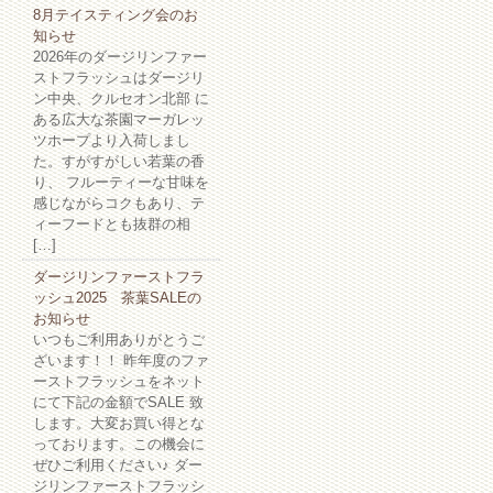
8月テイスティング会のお
知らせ
2026年のダージリンファー
ストフラッシュはダージリ
ン中央、クルセオン北部 に
ある広大な茶園マーガレッ
ツホープより入荷しまし
た。すがすがしい若葉の香
り、 フルーティーな甘味を
感じながらコクもあり、テ
ィーフードとも抜群の相
[…]
ダージリンファーストフラ
ッシュ2025 茶葉SALEの
お知らせ
いつもご利用ありがとうご
ざいます！！ 昨年度のファ
ーストフラッシュをネット
にて下記の金額でSALE 致
します。大変お買い得とな
っております。この機会に
ぜひご利用ください♪ ダー
ジリンファーストフラッシ