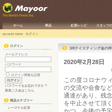
The World's Finest Tea.
ホーム
商品
紅茶レシピ
スタッフ
account name
ログイン
ログイン
3/8テイスティング会の件
メールアドレス
2020年2月28日
パスワード
ログイン情報を記憶
この度コロナウ
パスワードをお忘れですか ?
の交流や会食な
新規ご入会はこちら
通達があり、残
商品カテゴリー
を中止させて頂
シーズナル紅茶
かつ、今後の予定