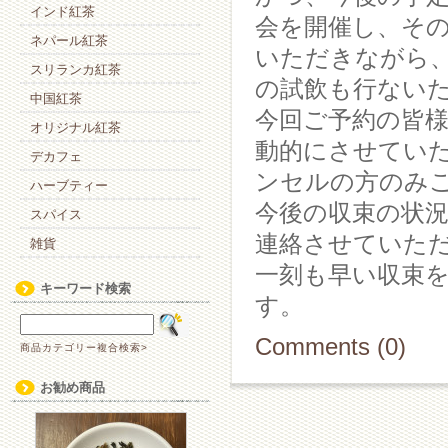
インド紅茶
会を開催し、そ
ネパール紅茶
いただきながら
スリランカ紅茶
の試飲も行ない
中国紅茶
今回ご予約の皆
オリジナル紅茶
動的にさせてい
デカフェ
ンセルの方のみ
ハーブティー
今後の収束の状
スパイス
連絡させていた
雑貨
一刻も早い収束
キーワード検索
す。
Comments (0)
商品カテゴリー複合検索>
お勧め商品