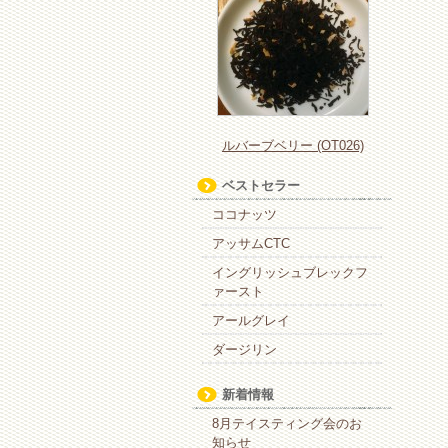
ルバーブベリー (OT026)
ベストセラー
ココナッツ
アッサムCTC
イングリッシュブレックフ
ァースト
アールグレイ
ダージリン
新着情報
8月テイスティング会のお
知らせ