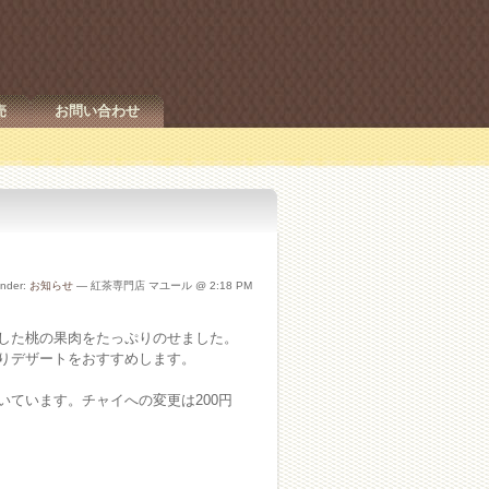
売
お問い合わせ
under:
お知らせ
— 紅茶専門店 マユール @ 2:18 PM
した桃の果肉をたっぷりのせました。
りデザートをおすすめします。
ています。チャイへの変更は200円