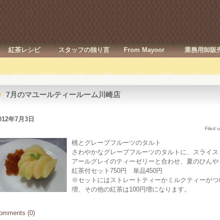
紅茶レシピ
スタッフの独り言
From Mayoor
業務用卸販
7月のマユールティールーム川崎店
012年7月3日
Filed 
桃とグレープフ
ルーツのタルト
さわやかなグレープフルーツのタルトに、スライス
アールグレイのティーゼリーと合わせ、夏のひんや
紅茶付セット750円 単品450円
※セットにはストレートティーかミルクティーがつい
増、その他の紅茶は100円増になります。
omments (0)