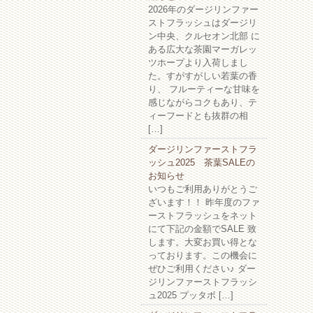
2026年のダージリンファー
ストフラッシュはダージリ
ン中央、クルセオン北部 に
ある広大な茶園マーガレッ
ツホープより入荷しまし
た。すがすがしい若葉の香
り、 フルーティーな甘味を
感じながらコクもあり、テ
ィーフードとも抜群の相
[…]
ダージリンファーストフラ
ッシュ2025 茶葉SALEの
お知らせ
いつもご利用ありがとうご
ざいます！！ 昨年度のファ
ーストフラッシュをネット
にて下記の金額でSALE 致
します。大変お買い得とな
っております。この機会に
ぜひご利用ください♪ ダー
ジリンファーストフラッシ
ュ2025 プッタボ […]