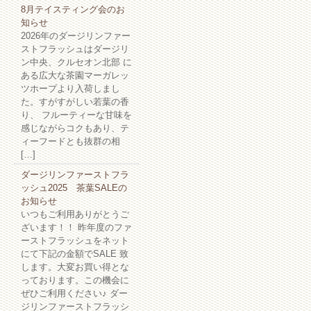
8月テイスティング会のお
知らせ
2026年のダージリンファー
ストフラッシュはダージリ
ン中央、クルセオン北部 に
ある広大な茶園マーガレッ
ツホープより入荷しまし
た。すがすがしい若葉の香
り、 フルーティーな甘味を
感じながらコクもあり、テ
ィーフードとも抜群の相
[…]
ダージリンファーストフラ
ッシュ2025 茶葉SALEの
お知らせ
いつもご利用ありがとうご
ざいます！！ 昨年度のファ
ーストフラッシュをネット
にて下記の金額でSALE 致
します。大変お買い得とな
っております。この機会に
ぜひご利用ください♪ ダー
ジリンファーストフラッシ