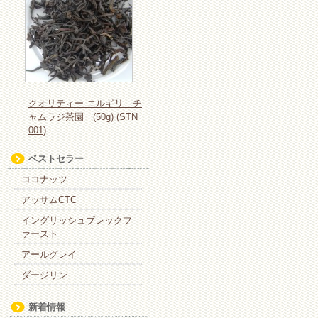
クオリティー ニルギリ チ
ャムラジ茶園 (50g) (STN
001)
ベストセラー
ココナッツ
アッサムCTC
イングリッシュブレックフ
ァースト
アールグレイ
ダージリン
新着情報