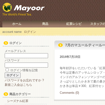
The World's Finest Tea.
ホーム
商品
紅茶レシピ
スタッフ
account name
ログイン
ログイン
7月のマユールティール
メールアドレス
2014年7月19日
パスワード
毎年好評をいただいている「紅
ログイン情報を記憶
今年は定番のアッサムシロップ
インドのアルフォンソマンゴー
パスワードをお忘れですか ?
さっぱりとしたかき氷で夏の暑
新規ご入会はこちら
かき氷は単品￥300、紅茶付セッ
Comments (0)
商品カテゴリー
シーズナル紅茶