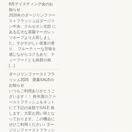
8月テイスティング会のお
知らせ
2026年のダージリンファー
ストフラッシュはダージリ
ン中央、クルセオン北部 に
ある広大な茶園マーガレッ
ツホープより入荷しまし
た。すがすがしい若葉の香
り、 フルーティーな甘味を
感じながらコクもあり、テ
ィーフードとも抜群の相
[…]
ダージリンファーストフラ
ッシュ2025 茶葉SALEの
お知らせ
いつもご利用ありがとうご
ざいます！！ 昨年度のファ
ーストフラッシュをネット
にて下記の金額でSALE 致
します。大変お買い得とな
っております。この機会に
ぜひご利用ください♪ ダー
ジリンファーストフラッシ