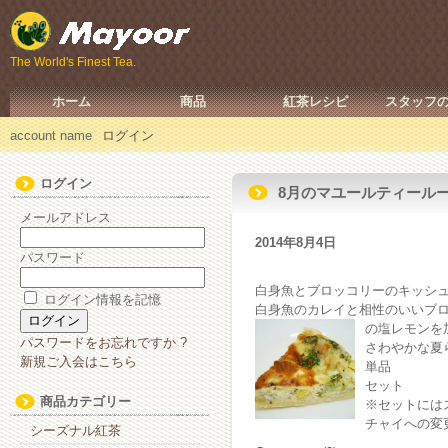
The World's Finest Tea.
ホーム
商品
紅茶レシピ
スタッフ
account name
ログイン
ログイン
8月のマユールティールー
メールアドレス
2014年8月4日
パスワード
白身魚とブロッコリーのキッシ
ログイン情報を記憶
白身魚のカレイと相性のいいブ
の塩レモンを
パスワードをお忘れですか ?
さわやかな夏
新規ご入会はこちら
単品 3
セット 
商品カテゴリー
※セットには
チャイへの変
シーズナル紅茶