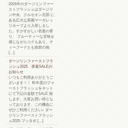
2026年のダージリンファー
ストフラッシュはダージリ
ン中央、クルセオン北部 に
ある広大な茶園マーガレッ
ツホープより入荷しまし
た。すがすがしい若葉の香
り、 フルーティーな甘味を
感じながらコクもあり、テ
ィーフードとも抜群の相
[…]
ダージリンファーストフラ
ッシュ2025 茶葉SALEの
お知らせ
いつもご利用ありがとうご
ざいます！！ 昨年度のファ
ーストフラッシュをネット
にて下記の金額でSALE 致
します。大変お買い得とな
っております。この機会に
ぜひご利用ください♪ ダー
ジリンファーストフラッシ
ュ2025 プッタボ […]