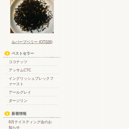
ルバーブベリー (OT026)
ベストセラー
ココナッツ
アッサムCTC
イングリッシュブレックフ
ァースト
アールグレイ
ダージリン
新着情報
8月テイスティング会のお
知らせ