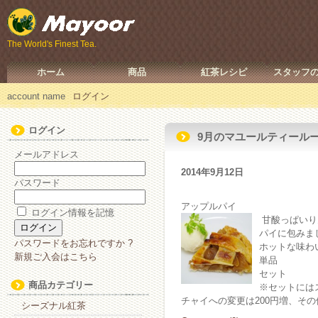
The World's Finest Tea.
ホーム
商品
紅茶レシピ
スタッフ
account name
ログイン
ログイン
9月のマユールティールー
メールアドレス
2014年9月12日
パスワード
アップルパイ
ログイン情報を記憶
甘酸っぱいり
パイに包みま
パスワードをお忘れですか ?
ホットな味わ
新規ご入会はこちら
単品 4
セット 
商品カテゴリー
※セットには
チャイへの変更は200円増、その
シーズナル紅茶