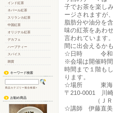
インド紅茶
子でお茶を楽し
ネパール紅茶
ージされますが
スリランカ紅茶
脂肪分や油分を
中国紅茶
味の紅茶をあわ
オリジナル紅茶
言われています
デカフェ
間に出会えるか
ハーブティー
☆日時 令和2年3
スパイス
※会場は開催時間
雑貨
時間まで１階も
キーワード検索
ります。
☆場所 東海道
商品カテゴリー複合検索>
〒210-0001 川崎市
お勧め商品
（ＪＲ川崎駅
☆講師 伊藤直