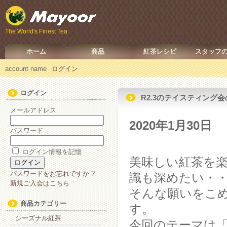
The World's Finest Tea.
ホーム
商品
紅茶レシピ
スタッフ
account name
ログイン
ログイン
R2.3のテイスティング
メールアドレス
2020年1月30日
パスワード
ログイン情報を記憶
美味しい紅茶を
パスワードをお忘れですか ?
識も深めたい・
新規ご入会はこちら
そんな願いをこ
商品カテゴリー
す。
シーズナル紅茶
今回のテーマは