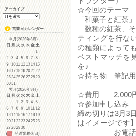
トラクター）
☆今回のテーマ
アーカイブ
ア
「和菓子と紅茶」
ー
数種の紅茶、そ
カ
営業日カレンダー
イ
ティングを行な
ブ
今月(2026年8月)
日
月
火
水
木
金
土
の種類によって
1
ベストマッチを
2
3
4
5
6
7
8
9
10
11
12
13
14
15
を♪
16
17
18
19
20
21
22
☆持ち物 筆記
23
24
25
26
27
28
29
30
31
翌月(2026年9月)
☆費用 2,000
日
月
火
水
木
金
土
1
2
3
4
5
☆参加申し込み
6
7
8
9
10
11
12
締め切りは3月3
13
14
15
16
17
18
19
20
21
22
23
24
25
26
はイメージです
27
28
29
30
お電話でのお
(
発送業務休日)