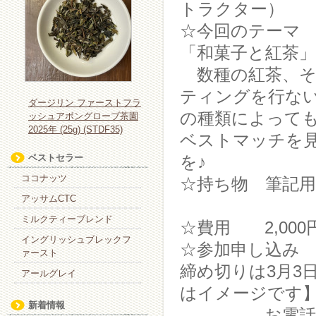
トラクター）
☆今回のテーマ
「和菓子と紅茶」
数種の紅茶、そ
ティングを行な
ダージリン ファーストフラ
の種類によって
ッシュアボングローブ茶園
2025年 (25g) (STDF35)
ベストマッチを
ベストセラー
を♪
ココナッツ
☆持ち物 筆記
アッサムCTC
ミルクティーブレンド
☆費用 2,000
イングリッシュブレックフ
☆参加申し込み
ァースト
締め切りは3月3
アールグレイ
はイメージです
新着情報
お電話でのお