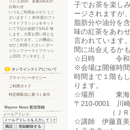
ッシュ2025 茶葉SALEの
子でお茶を楽し
お知らせ
いつもご利用ありがとうご
ージされますが
ざいます！！ 昨年度のファ
脂肪分や油分を
ーストフラッシュをネット
にて下記の金額でSALE 致
味の紅茶をあわ
します。大変お買い得とな
言われています
っております。この機会に
ぜひご利用ください♪ ダー
間に出会えるか
ジリンファーストフラッシ
ュ2025 プッタボ […]
☆日時 令和2年3
※会場は開催時間
オンラインストアについて
時間まで１階も
プライバシーポリシー
ります。
ご利用ガイド
☆場所 東海道
特定商取法に基づく表示
〒210-0001 川崎市
Mayoor News 配信登録
（ＪＲ川崎駅
メールアドレス:
☆講師 伊藤直