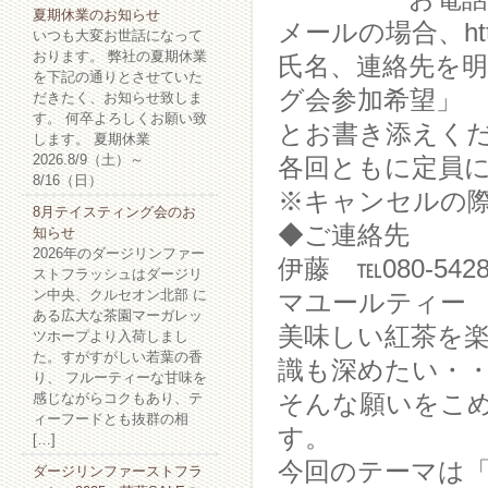
夏期休業のお知らせ
メールの場合、htt
いつも大変お世話になって
おります。 弊社の夏期休業
氏名、連絡先を
を下記の通りとさせていた
グ会参加希望」
だきたく、お知らせ致しま
す。 何卒よろしくお願い致
とお書き添えく
します。 夏期休業
2026.8/9（土）～
各回ともに定員
8/16（日）
※キャンセルの際
8月テイスティング会のお
◆ご連絡先 紅茶専門店
知らせ
2026年のダージリンファー
伊藤 ℡080-5428
ストフラッシュはダージリ
ン中央、クルセオン北部 に
マユールティー
ある広大な茶園マーガレッ
美味しい紅茶を
ツホープより入荷しまし
た。すがすがしい若葉の香
識も深めたい・
り、 フルーティーな甘味を
感じながらコクもあり、テ
そんな願いをこ
ィーフードとも抜群の相
す。
[…]
今回のテーマは
ダージリンファーストフラ