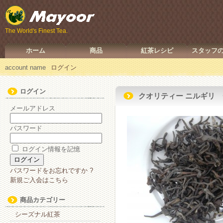
The World's Finest Tea.
ホーム
商品
紅茶レシピ
スタッフ
account name
ログイン
ログイン
クオリティー ニルギリ 
メールアドレス
パスワード
ログイン情報を記憶
パスワードをお忘れですか ?
新規ご入会はこちら
商品カテゴリー
シーズナル紅茶