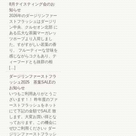
8月テイスティング会のお
知らせ
2026年のダージリンファー
ストフラッシュはダージリ
ン中央、クルセオン北部 に
ある広大な茶園マーガレッ
ツホープより入荷しまし
た。すがすがしい若葉の香
り、 フルーティーな甘味を
感じながらコクもあり、テ
ィーフードとも抜群の相
[…]
ダージリンファーストフラ
ッシュ2025 茶葉SALEの
お知らせ
いつもご利用ありがとうご
ざいます！！ 昨年度のファ
ーストフラッシュをネット
にて下記の金額でSALE 致
します。大変お買い得とな
っております。この機会に
ぜひご利用ください♪ ダー
ジリンファーストフラッシ