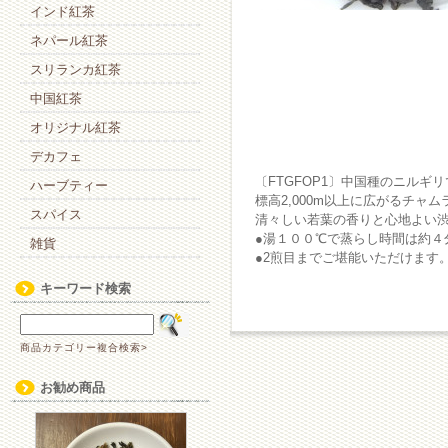
インド紅茶
ネパール紅茶
スリランカ紅茶
中国紅茶
オリジナル紅茶
デカフェ
〔FTGFOP1〕中国種のニルギ
ハーブティー
標高2,000m以上に広がるチ
スパイス
清々しい若葉の香りと心地よい
●湯１００℃で蒸らし時間は約４
雑貨
●2煎目までご堪能いただけます
キーワード検索
商品カテゴリー複合検索>
お勧め商品