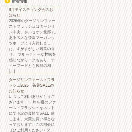
新着情報
8月テイスティング会のお
知らせ
2026年のダージリンファー
ストフラッシュはダージリ
ン中央、クルセオン北部 に
ある広大な茶園マーガレッ
ツホープより入荷しまし
た。すがすがしい若葉の香
り、 フルーティーな甘味を
感じながらコクもあり、テ
ィーフードとも抜群の相
[…]
ダージリンファーストフラ
ッシュ2025 茶葉SALEの
お知らせ
いつもご利用ありがとうご
ざいます！！ 昨年度のファ
ーストフラッシュをネット
にて下記の金額でSALE 致
します。大変お買い得とな
っております。この機会に
ぜひご利用ください♪ ダー