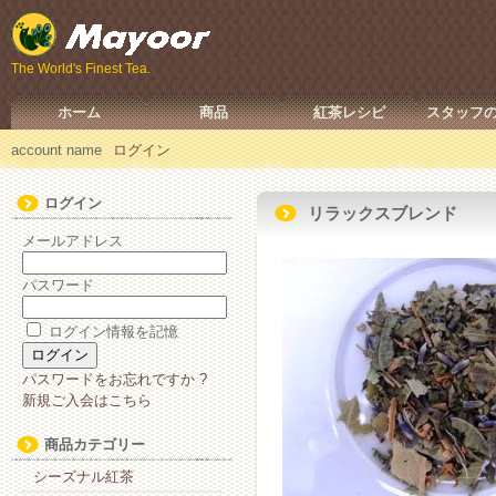
The World's Finest Tea.
ホーム
商品
紅茶レシピ
スタッフ
account name
ログイン
ログイン
リラックスブレンド
メールアドレス
パスワード
ログイン情報を記憶
パスワードをお忘れですか ?
新規ご入会はこちら
商品カテゴリー
シーズナル紅茶