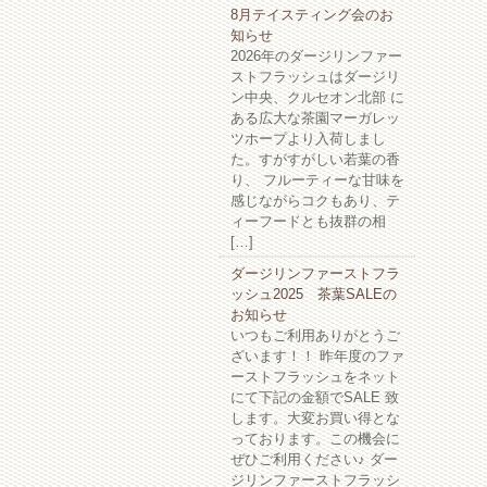
8月テイスティング会のお
知らせ
2026年のダージリンファー
ストフラッシュはダージリ
ン中央、クルセオン北部 に
ある広大な茶園マーガレッ
ツホープより入荷しまし
た。すがすがしい若葉の香
り、 フルーティーな甘味を
感じながらコクもあり、テ
ィーフードとも抜群の相
[…]
ダージリンファーストフラ
ッシュ2025 茶葉SALEの
お知らせ
いつもご利用ありがとうご
ざいます！！ 昨年度のファ
ーストフラッシュをネット
にて下記の金額でSALE 致
します。大変お買い得とな
っております。この機会に
ぜひご利用ください♪ ダー
ジリンファーストフラッシ