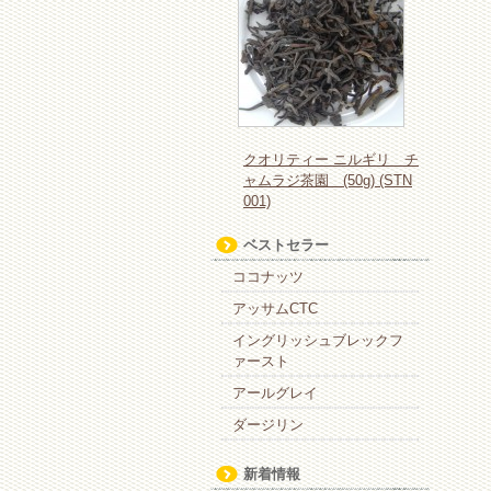
クオリティー ニルギリ チ
ャムラジ茶園 (50g) (STN
001)
ベストセラー
ココナッツ
アッサムCTC
イングリッシュブレックフ
ァースト
アールグレイ
ダージリン
新着情報