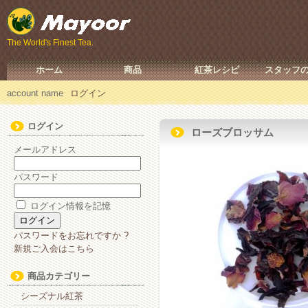
The World's Finest Tea.
ホーム
商品
紅茶レシピ
スタッフ
account name
ログイン
ログイン
ローズブロッサム
メールアドレス
パスワード
ログイン情報を記憶
パスワードをお忘れですか ?
新規ご入会はこちら
商品カテゴリー
シーズナル紅茶