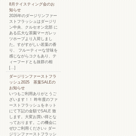
8月テイスティング会のお
知らせ
2026年のダージリンファー
ストフラッシュはダージリ
ン中央、クルセオン北部 に
ある広大な茶園マーガレッ
ツホープより入荷しまし
た。すがすがしい若葉の香
り、 フルーティーな甘味を
感じながらコクもあり、テ
ィーフードとも抜群の相
[…]
ダージリンファーストフラ
ッシュ2025 茶葉SALEの
お知らせ
いつもご利用ありがとうご
ざいます！！ 昨年度のファ
ーストフラッシュをネット
にて下記の金額でSALE 致
します。大変お買い得とな
っております。この機会に
ぜひご利用ください♪ ダー
ジリンファーストフラッシ