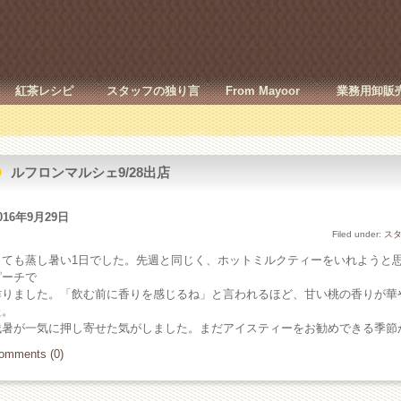
紅茶レシピ
スタッフの独り言
From Mayoor
業務用卸販
ルフロンマルシェ9/28出店
016年9月29日
Filed under:
ス
とても蒸し暑い1日でした。先週と同じく、ホットミルクティーをいれようと
ピーチで
作りました。「飲む前に香りを感じるね」と言われるほど、甘い桃の香りが華
た。
残暑が一気に押し寄せた気がしました。まだアイスティーをお勧めできる季節
omments (0)