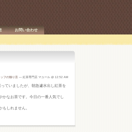
売
お問い合わせ
タッフの独り言
— 紅茶専門店 マユール @ 12:52 AM
思っていましたが、朝急遽水出し紅茶を
やかなお茶です。今日の一番人気でし
かもしれません。