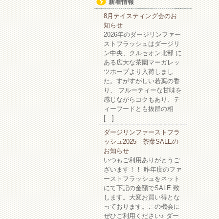
新着情報
8月テイスティング会のお
知らせ
2026年のダージリンファー
ストフラッシュはダージリ
ン中央、クルセオン北部 に
ある広大な茶園マーガレッ
ツホープより入荷しまし
た。すがすがしい若葉の香
り、 フルーティーな甘味を
感じながらコクもあり、テ
ィーフードとも抜群の相
[…]
ダージリンファーストフラ
ッシュ2025 茶葉SALEの
お知らせ
いつもご利用ありがとうご
ざいます！！ 昨年度のファ
ーストフラッシュをネット
にて下記の金額でSALE 致
します。大変お買い得とな
っております。この機会に
ぜひご利用ください♪ ダー