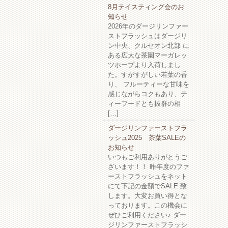
8月テイスティング会のお
知らせ
2026年のダージリンファー
ストフラッシュはダージリ
ン中央、クルセオン北部 に
ある広大な茶園マーガレッ
ツホープより入荷しまし
た。すがすがしい若葉の香
り、 フルーティーな甘味を
感じながらコクもあり、テ
ィーフードとも抜群の相
[…]
ダージリンファーストフラ
ッシュ2025 茶葉SALEの
お知らせ
いつもご利用ありがとうご
ざいます！！ 昨年度のファ
ーストフラッシュをネット
にて下記の金額でSALE 致
します。大変お買い得とな
っております。この機会に
ぜひご利用ください♪ ダー
ジリンファーストフラッシ