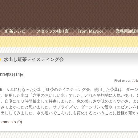
紅茶レシピ
スタッフの独り言
From Mayoor
業務用卸販
水出し紅茶テイスティング会
011年8月14日
Filed under:
ス
7/9、7/31に行なった水出し紅茶のテイスティング会。使用した茶葉は、ダ
で、使用した水は「六甲のおいしい水」でした。どれも平均的に人気があり、
ら、自宅にて８時間抽出して持参しました。色の美しさや味のまろやかさ、ま
てみてよかったと思いました。サプライズで、ダージリンで硬水（エビアンを
お出ししてみました。水の違いでこんなにも変化するということに皆様が驚か
omments (0)