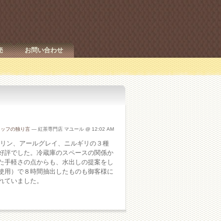
売
お問い合わせ
タッフの独り言
— 紅茶専門店 マユール @ 12:02 AM
ージリン、アールグレイ、ニルギリの３種
好評でした。冷蔵庫のスペースの関係か
た手軽さの点からも、水出しの提案をし
使用）で８時間抽出したものも御客様に
れていました。