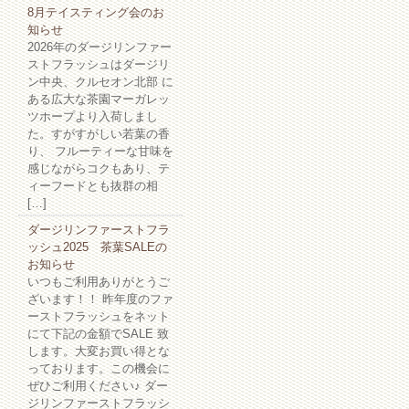
8月テイスティング会のお
知らせ
2026年のダージリンファー
ストフラッシュはダージリ
ン中央、クルセオン北部 に
ある広大な茶園マーガレッ
ツホープより入荷しまし
た。すがすがしい若葉の香
り、 フルーティーな甘味を
感じながらコクもあり、テ
ィーフードとも抜群の相
[…]
ダージリンファーストフラ
ッシュ2025 茶葉SALEの
お知らせ
いつもご利用ありがとうご
ざいます！！ 昨年度のファ
ーストフラッシュをネット
にて下記の金額でSALE 致
します。大変お買い得とな
っております。この機会に
ぜひご利用ください♪ ダー
ジリンファーストフラッシ