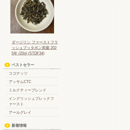
ダージリン ファーストフラ
ッシュプッタボン茶園 202
5年 (20g) (STDF34)
ベストセラー
ココナッツ
アッサムCTC
ミルクティーブレンド
イングリッシュブレックフ
ァースト
アールグレイ
新着情報