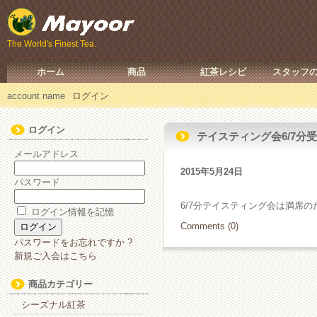
The World's Finest Tea.
ホーム
商品
紅茶レシピ
スタッフ
account name
ログイン
ログイン
テイスティング会6/7分
メールアドレス
2015年5月24日
パスワード
6/7分テイスティング会は満席
ログイン情報を記憶
Comments (0)
パスワードをお忘れですか ?
新規ご入会はこちら
商品カテゴリー
シーズナル紅茶