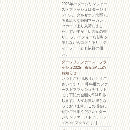
2026年のダージリンファー
ストフラッシュはダージリ
ン中央、クルセオン北部 に
ある広大な茶園マーガレッ
ツホープより入荷しまし
た。すがすがしい若葉の香
り、 フルーティーな甘味を
感じながらコクもあり、テ
ィーフードとも抜群の相
[…]
ダージリンファーストフラ
ッシュ2025 茶葉SALEの
お知らせ
いつもご利用ありがとうご
ざいます！！ 昨年度のファ
ーストフラッシュをネット
にて下記の金額でSALE 致
します。大変お買い得とな
っております。この機会に
ぜひご利用ください♪ ダー
ジリンファーストフラッシ
ュ2025 プッタボ […]