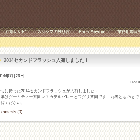
紅茶レシピ
スタッフの独り言
From Mayoor
業務用卸販
2014セカンドフラッシュ入荷しました！
014年7月26日
Filed 
待ちに待った2014セカンドフラッシュが入荷しました♪
今年はグームティー茶園マスカテルバレーとフグリ茶園です。両者とも25ｇ
ご覧ください。
omments (0)