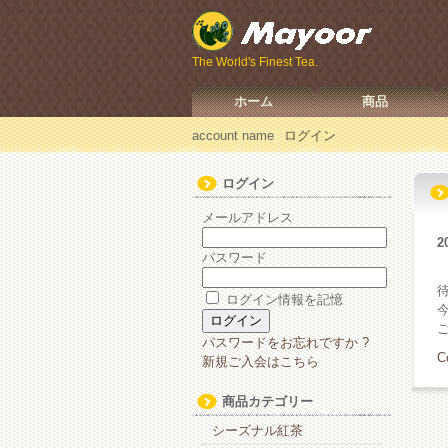
The World's Finest Tea.
ホーム
商品
account name
ログイン
ログイン
メールアドレス
2
パスワード
ログイン情報を記憶
パスワードをお忘れですか ?
C
新規ご入会はこちら
商品カテゴリー
シーズナル紅茶