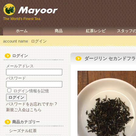
The World's Finest Tea.
ホーム
商品
紅茶レシピ
スタッフ
account name
ログイン
ログイン
ダージリン セカンドフラッ
メールアドレス
パスワード
ログイン情報を記憶
パスワードをお忘れですか ?
新規ご入会はこちら
商品カテゴリー
シーズナル紅茶