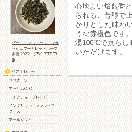
心地よい焙煎香
られる、芳醇で
かりとした味わ
うな赤橙色です
湯100℃で蒸ら
ダージリン ファーストフラ
ッシュマーガレットホープ
いただけます。
茶園 2026年 (25g) (STDF3
6)
ベストセラー
ココナッツ
アッサムCTC
ミルクティーブレンド
イングリッシュブレックフ
ァースト
アールグレイ