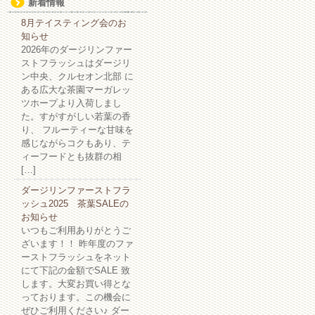
新着情報
8月テイスティング会のお
知らせ
2026年のダージリンファー
ストフラッシュはダージリ
ン中央、クルセオン北部 に
ある広大な茶園マーガレッ
ツホープより入荷しまし
た。すがすがしい若葉の香
り、 フルーティーな甘味を
感じながらコクもあり、テ
ィーフードとも抜群の相
[…]
ダージリンファーストフラ
ッシュ2025 茶葉SALEの
お知らせ
いつもご利用ありがとうご
ざいます！！ 昨年度のファ
ーストフラッシュをネット
にて下記の金額でSALE 致
します。大変お買い得とな
っております。この機会に
ぜひご利用ください♪ ダー