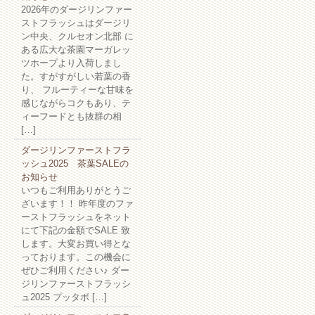
2026年のダージリンファー
ストフラッシュはダージリ
ン中央、クルセオン北部 に
ある広大な茶園マーガレッ
ツホープより入荷しまし
た。すがすがしい若葉の香
り、 フルーティーな甘味を
感じながらコクもあり、テ
ィーフードとも抜群の相
[…]
ダージリンファーストフラ
ッシュ2025 茶葉SALEの
お知らせ
いつもご利用ありがとうご
ざいます！！ 昨年度のファ
ーストフラッシュをネット
にて下記の金額でSALE 致
します。大変お買い得とな
っております。この機会に
ぜひご利用ください♪ ダー
ジリンファーストフラッシ
ュ2025 プッタボ […]