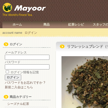
The World's Finest Tea.
ホーム
商品
紅茶レシピ
スタッフ
account name
ログイン
ログイン
リフレッシュブレンド（
メールアドレス
パスワード
ログイン情報を記憶
パスワードをお忘れですか ?
新規ご入会はこちら
商品カテゴリー
シーズナル紅茶