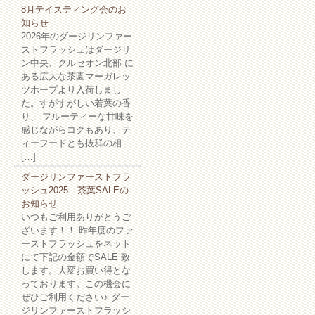
8月テイスティング会のお
知らせ
2026年のダージリンファー
ストフラッシュはダージリ
ン中央、クルセオン北部 に
ある広大な茶園マーガレッ
ツホープより入荷しまし
た。すがすがしい若葉の香
り、 フルーティーな甘味を
感じながらコクもあり、テ
ィーフードとも抜群の相
[…]
ダージリンファーストフラ
ッシュ2025 茶葉SALEの
お知らせ
いつもご利用ありがとうご
ざいます！！ 昨年度のファ
ーストフラッシュをネット
にて下記の金額でSALE 致
します。大変お買い得とな
っております。この機会に
ぜひご利用ください♪ ダー
ジリンファーストフラッシ