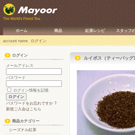
The World's Finest Tea.
ホーム
商品
紅茶レシピ
スタッフ
account name
ログイン
ログイン
ルイボス（ティーバッグ1
メールアドレス
パスワード
ログイン情報を記憶
パスワードをお忘れですか ?
新規ご入会はこちら
商品カテゴリー
シーズナル紅茶