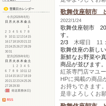
ー
カ
営業日カレンダー
歌舞伎座朝市 
イ
ブ
今月(2026年8月)
2022/1/24
日
月
火
水
木
金
土
歌舞伎座朝市 2
1
2
3
4
5
6
7
8
す。
9
10
11
12
13
14
15
2/3
木曜日 11：0
16
17
18
19
20
21
22
23
24
25
26
27
28
29
歌舞伎座の新し
30
31
新鮮なお野菜や
翌月(2026年9月)
日
月
火
水
木
金
土
商品が並びます
1
2
3
4
5
紅茶専門店マユ
6
7
8
9
10
11
12
13
14
15
16
17
18
19
HPに掲載の商品
20
21
22
23
24
25
26
お持ちできます
27
28
29
30
(
発送業務休日)
是非よろしくお
RSS