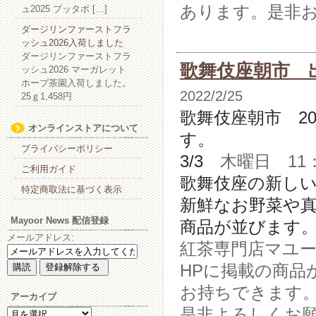
あります。是非
ュ2025 プッタボ […]
ダージリンファーストフラ
ッシュ2026入荷しました
ダージリンファーストフラ
歌舞伎座朝市 
ッシュ2026 マーガレット
ホープ茶園入荷しました。
2022/2/25
25ｇ1,458円
歌舞伎座朝市 2
オンラインストアについて
す。
プライバシーポリシー
3
/3
木曜日 11：0
ご利用ガイド
歌舞伎座の新し
特定商取法に基づく表示
新鮮なお野菜や
Mayoor News 配信登録
商品が並びます
メールアドレス:
紅茶専門店マユ
HPに掲載の商品
お持ちできます
アーカイブ
是非よろしくお
ア