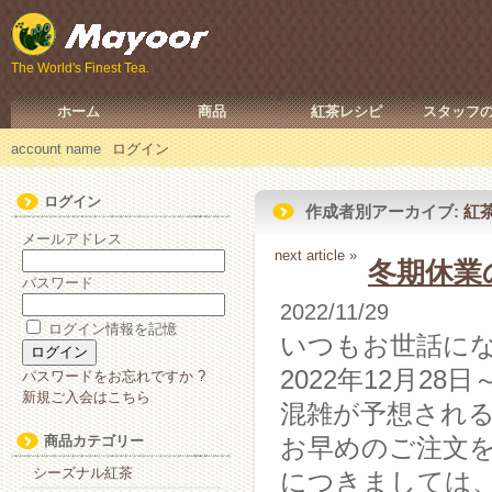
The World's Finest Tea.
ホーム
商品
紅茶レシピ
スタッフ
account name
ログイン
ログイン
作成者別アーカイブ:
紅
メールアドレス
next article »
冬期休業
パスワード
2022/11/29
ログイン情報を記憶
いつもお世話に
2022年12月2
パスワードをお忘れですか ?
新規ご入会はこちら
混雑が予想され
商品カテゴリー
お早めのご注文
シーズナル紅茶
につきましては