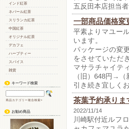
インド紅茶
五反田本店担当
ネパール紅茶
一部商品価格変
スリランカ紅茶
中国紅茶
平素よりマユー
オリジナル紅茶
います。
デカフェ
パッケージの変
ハーブティー
をさせていただ
スパイス
マサラチャイテ
雑貨
（旧）648円→（
キーワード検索
引き続き宜しく
茶葉予約承りま
商品カテゴリー複合検索>
2022/11/14
お勧め商品
川崎駅付近ルフ
ャカフェマユラ