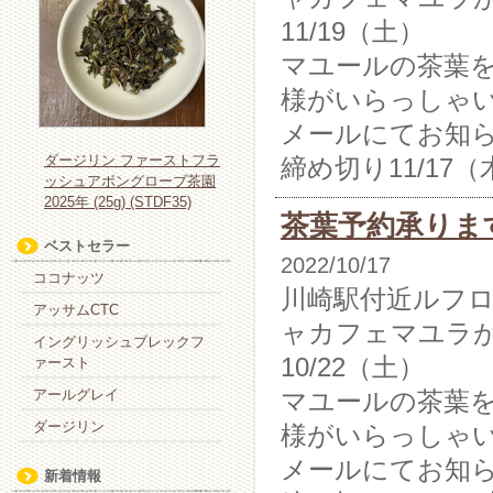
11/19（土）
マユールの茶葉
様がいらっしゃ
メールにてお知
ダージリン ファーストフラ
締め切り11/17
ッシュアボングローブ茶園
2025年 (25g) (STDF35)
茶葉予約承りま
ベストセラー
2022/10/17
ココナッツ
川崎駅付近ルフ
アッサムCTC
ャカフェマユラ
イングリッシュブレックフ
10/22（土）
ァースト
アールグレイ
マユールの茶葉
ダージリン
様がいらっしゃ
メールにてお知
新着情報