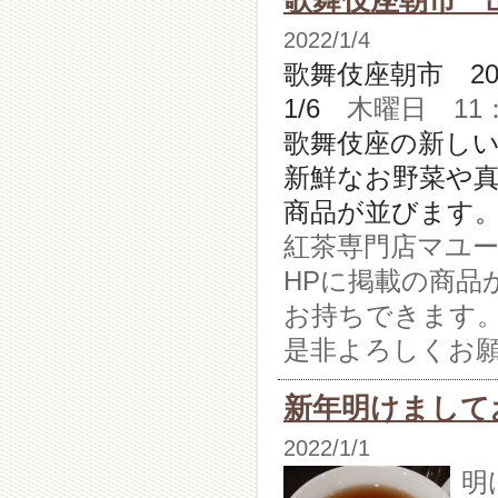
歌舞伎座朝市 
2022/1/4
歌舞伎座朝市 2
1/6
木曜日 11：0
歌舞伎座の新し
新鮮なお野菜や
商品が並びます
紅茶専門店マユ
HPに掲載の商品
お持ちできます
是非よろしくお
新年明けまして
2022/1/1
明