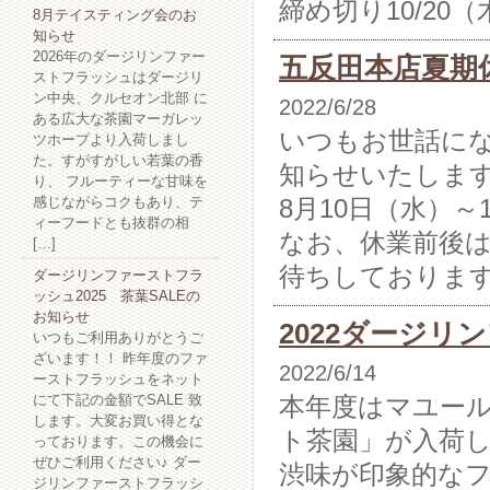
締め切り10/20
8月テイスティング会のお
知らせ
2026年のダージリンファー
五反田本店夏期
ストフラッシュはダージリ
ン中央、クルセオン北部 に
2022/6/28
ある広大な茶園マーガレッ
いつもお世話に
ツホープより入荷しまし
た。すがすがしい若葉の香
知らせいたしま
り、 フルーティーな甘味を
感じながらコクもあり、テ
8月10日（水）～
ィーフードとも抜群の相
なお、休業前後
[…]
待ちしておりま
ダージリンファーストフラ
ッシュ2025 茶葉SALEの
お知らせ
2022ダージ
いつもご利用ありがとうご
ざいます！！ 昨年度のファ
2022/6/14
ーストフラッシュをネット
にて下記の金額でSALE 致
本年度はマユー
します。大変お買い得とな
ト茶園」が入荷
っております。この機会に
ぜひご利用ください♪ ダー
渋味が印象的な
ジリンファーストフラッシ